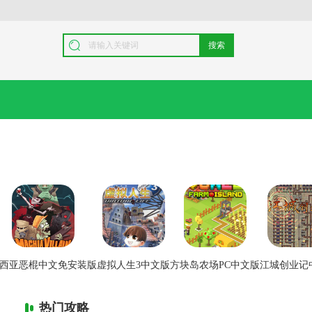
搜索
西亚恶棍中文免安装版
虚拟人生3中文版
方块岛农场PC中文版
江城创业记
热门攻略