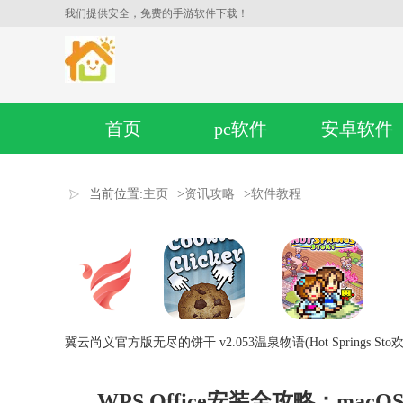
我们提供安全，免费的手游软件下载！
首页
pc软件
安卓软件
当前位置:
主页
>
资讯攻略
>
软件教程
冀云尚义官方版
无尽的饼干 v2.053
温泉物语(Hot Springs Sto
欢
WPS Office安装全攻略：macO