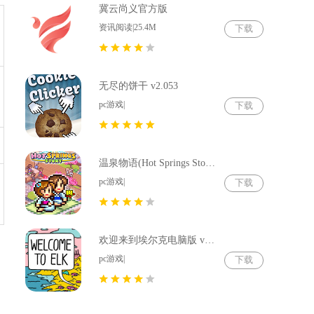
冀云尚义官方版
资讯阅读|25.4M
下载
无尽的饼干 v2.053
pc游戏|
下载
温泉物语(Hot Springs Story) v2.79
pc游戏|
下载
欢迎来到埃尔克电脑版 v1.22.4
pc游戏|
下载