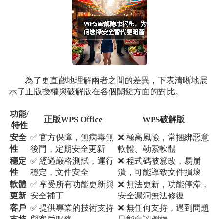
為了更直觀地理解兩者之間的差異，下表清晰地展
示了正版授權與破解版在各個關鍵方面的對比。
功能/
正版WPS Office
WPS破解版
特性
安全
✅ 官方保障，無病毒無
❌ 極高風險，常捆綁惡意
性
後門，定期安全更新
軟體、勒索軟體
穩定
✅ 經過嚴格測試，運行
❌ 程式碼被篡改，易崩
性
穩定，文件安全
潰，可能導致文件損壞
軟體
✅ 享受所有功能更新與
❌ 無法更新，功能停滯，
更新
安全補丁
安全漏洞無法修復
客戶
✅ 提供專業的技術支持
❌ 無任何支持，遇到問題