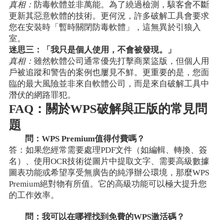
真相：
防毒軟體並非萬能。為了繞過檢測，駭客會不斷
更新其惡意軟體的技術。更何況，許多破解工具會要求
您在安裝時「暫時關閉防毒軟體」，這無異於引狼入
室。
迷思三：「我只是個人使用，不會被發現。」
真相：
雖然軟體公司通常優先打擊商業盜版，但個人用
戶被追蹤和警告的案例也屢見不鮮。更重要的是，您面
臨的最大風險並非來自軟體公司，而是來自破解工具中
潛伏的網路罪犯。
FAQ：關於WPS破解與正版的常見問
題
問：WPS Premium值得付費嗎？
答：如果您經常需要處理PDF文件（如編輯、轉換、簽
名）、使用OCR技術從圖片中提取文字、需要高級數據
圖表功能或希望享受無廣告的純淨辦公環境，那麼WPS
Premium絕對物有所值。它的高級功能可以極大提升您
的工作效率。
問：我可以在哪裡找到免費的WPS激活碼？