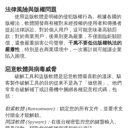
法律風險與版權問題
使用盜版軟體是明確的侵犯版權行為。根據各國的
版權法，軟體開發商有權對未經授權的使用者和傳播者
提起法律訴訟。對於個人用戶，這可能意味著高額罰
款；對於商業用戶，後果則更為嚴重，不僅面臨鉅額賠
償，還會嚴重損害公司聲譽。
千萬不要低估版權執法的
嚴肅性
，特別是在商業環境中，一次審計就可能讓企業
陷入困境。
惡意軟體與病毒威脅
破解工具和盜版軟體是惡意軟體最喜歡的溫床。駭
客製作破解工具的目的從來不是為了「做慈善」。他們
常常在破解補丁或註冊機中捆綁各種惡意程式碼，包
括：
勒索軟體 (Ransomware)：
鎖定您的所有文件，並要求支
付贖金才能解鎖。
間諜軟體 (Spyware)：
在後台秘密監控您的鍵盤輸入、