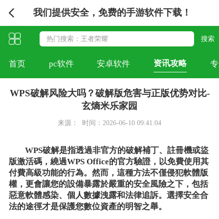
我们提供安全，免费的手游软件下载！
资讯攻略
首页
pc软件
安卓软件
专
WPS破解风险大吗？破解版危害与正版优势对比-
玄熵米乐家园
来源：
时间：2026-06-10 09:41:04
WPS破解是指透過非官方的破解補丁、註冊機或盜
版激活碼，繞過WPS Office的官方驗證，以免費使用其
付費高級功能的行為。然而，這種方法不僅侵犯軟體版
權，更會讓您的設備暴露於嚴重的安全風險之下，包括
惡意軟體感染、個人數據洩露和法律追訴。選擇安全合
法的途徑才是保護您數位資產的明智之舉。