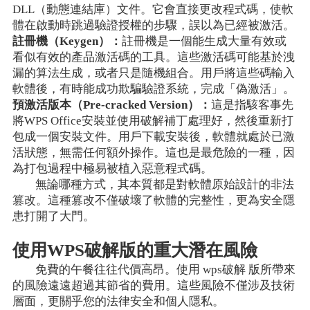
DLL（動態連結庫）文件。它會直接更改程式碼，使軟
體在啟動時跳過驗證授權的步驟，誤以為已經被激活。
註冊機（Keygen）：
註冊機是一個能生成大量有效或
看似有效的產品激活碼的工具。這些激活碼可能基於洩
漏的算法生成，或者只是隨機組合。用戶將這些碼輸入
軟體後，有時能成功欺騙驗證系統，完成「偽激活」。
預激活版本（Pre-cracked Version）：
這是指駭客事先
將WPS Office安裝並使用破解補丁處理好，然後重新打
包成一個安裝文件。用戶下載安裝後，軟體就處於已激
活狀態，無需任何額外操作。這也是最危險的一種，因
為打包過程中極易被植入惡意程式碼。
無論哪種方式，其本質都是對軟體原始設計的非法
篡改。這種篡改不僅破壞了軟體的完整性，更為安全隱
患打開了大門。
使用WPS破解版的重大潛在風險
免費的午餐往往代價高昂。使用 wps破解 版所帶來
的風險遠遠超過其節省的費用。這些風險不僅涉及技術
層面，更關乎您的法律安全和個人隱私。