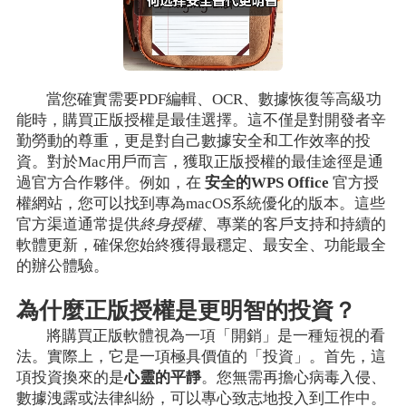
當您確實需要PDF編輯、OCR、數據恢復等高級功
能時，購買正版授權是最佳選擇。這不僅是對開發者辛
勤勞動的尊重，更是對自己數據安全和工作效率的投
資。對於Mac用戶而言，獲取正版授權的最佳途徑是通
過官方合作夥伴。例如，在
安全的WPS Office
官方授
權網站，您可以找到專為macOS系統優化的版本。這些
官方渠道通常提供
終身授權
、專業的客戶支持和持續的
軟體更新，確保您始終獲得最穩定、最安全、功能最全
的辦公體驗。
為什麼正版授權是更明智的投資？
將購買正版軟體視為一項「開銷」是一種短視的看
法。實際上，它是一項極具價值的「投資」。首先，這
項投資換來的是
心靈的平靜
。您無需再擔心病毒入侵、
數據洩露或法律糾紛，可以專心致志地投入到工作中。