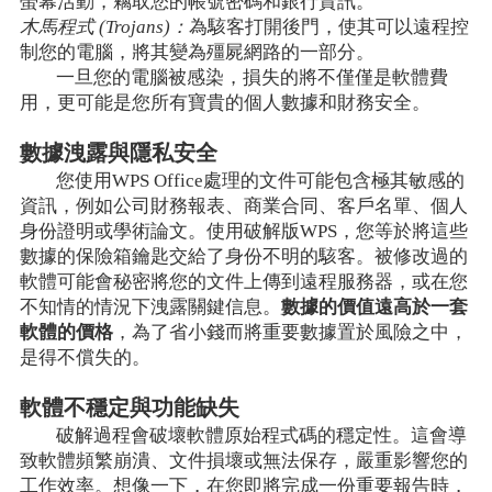
螢幕活動，竊取您的帳號密碼和銀行資訊。
木馬程式 (Trojans)：
為駭客打開後門，使其可以遠程控
制您的電腦，將其變為殭屍網路的一部分。
一旦您的電腦被感染，損失的將不僅僅是軟體費
用，更可能是您所有寶貴的個人數據和財務安全。
數據洩露與隱私安全
您使用WPS Office處理的文件可能包含極其敏感的
資訊，例如公司財務報表、商業合同、客戶名單、個人
身份證明或學術論文。使用破解版WPS，您等於將這些
數據的保險箱鑰匙交給了身份不明的駭客。被修改過的
軟體可能會秘密將您的文件上傳到遠程服務器，或在您
不知情的情況下洩露關鍵信息。
數據的價值遠高於一套
軟體的價格
，為了省小錢而將重要數據置於風險之中，
是得不償失的。
軟體不穩定與功能缺失
破解過程會破壞軟體原始程式碼的穩定性。這會導
致軟體頻繁崩潰、文件損壞或無法保存，嚴重影響您的
工作效率。想像一下，在您即將完成一份重要報告時，