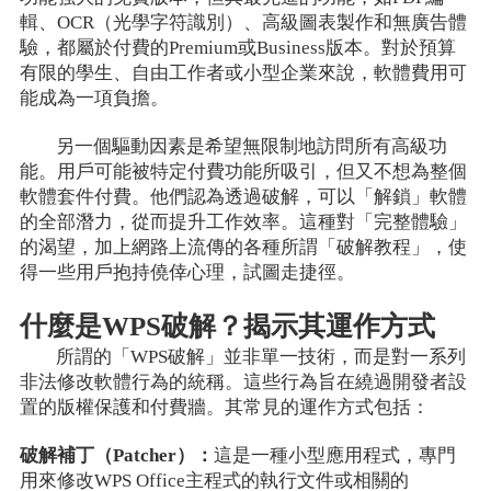
輯、OCR（光學字符識別）、高級圖表製作和無廣告體
驗，都屬於付費的Premium或Business版本。對於預算
有限的學生、自由工作者或小型企業來說，軟體費用可
能成為一項負擔。
另一個驅動因素是希望無限制地訪問所有高級功
能。用戶可能被特定付費功能所吸引，但又不想為整個
軟體套件付費。他們認為透過破解，可以「解鎖」軟體
的全部潛力，從而提升工作效率。這種對「完整體驗」
的渴望，加上網路上流傳的各種所謂「破解教程」，使
得一些用戶抱持僥倖心理，試圖走捷徑。
什麼是WPS破解？揭示其運作方式
所謂的「WPS破解」並非單一技術，而是對一系列
非法修改軟體行為的統稱。這些行為旨在繞過開發者設
置的版權保護和付費牆。其常見的運作方式包括：
破解補丁（Patcher）：
這是一種小型應用程式，專門
用來修改WPS Office主程式的執行文件或相關的