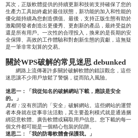
其次，正版軟體提供的持續更新和技術支持確保了您的
生產力工具始終處於最佳狀態，新功能的加入和性能的
優化能持續為您創造價值。最後，支持正版生態有助於
激勵開發者創造出更優秀、更創新的產品，最終受益的
還是所有用戶。一次性的合理投入，換來的是長期的安
全保障、高效的工作體驗和對創新生態的貢獻，這無疑
是一筆非常划算的交易。
關於WPS破解的常見迷思 debunked
網路上流傳著許多關於破解軟體的錯誤觀念，這些
迷思讓不少用戶放鬆了警惕，從而陷入風險。
迷思一：「我從知名的破解網站下載，應該是安全
的。」
真相：
沒有所謂的「安全」破解網站。這些網站的運營
者本身就在從事非法活動，其主要盈利模式就是通過捆
綁惡意軟體、廣告軟體或竊取用戶信息。您下載的每一
個文件都可能是一個精心包裝的陷阱。
迷思二：「我的防毒軟體會保護我。」