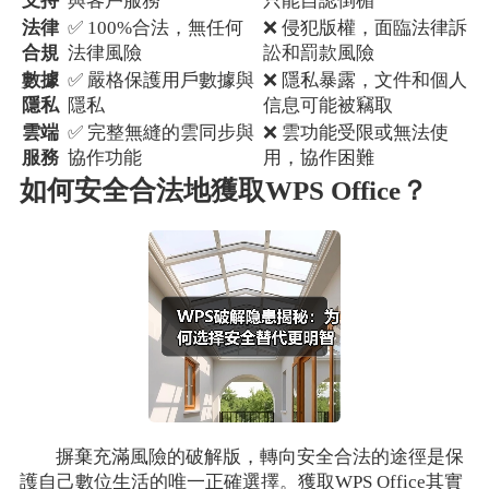
支持
與客戶服務
只能自認倒楣
法律
✅ 100%合法，無任何
❌ 侵犯版權，面臨法律訴
合規
法律風險
訟和罰款風險
數據
✅ 嚴格保護用戶數據與
❌ 隱私暴露，文件和個人
隱私
隱私
信息可能被竊取
雲端
✅ 完整無縫的雲同步與
❌ 雲功能受限或無法使
服務
協作功能
用，協作困難
如何安全合法地獲取WPS Office？
摒棄充滿風險的破解版，轉向安全合法的途徑是保
護自己數位生活的唯一正確選擇。獲取WPS Office其實