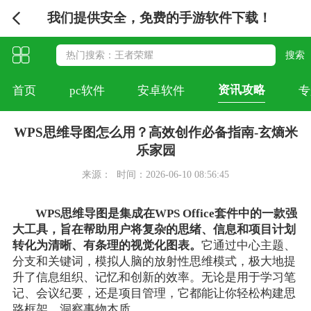
我们提供安全，免费的手游软件下载！
资讯攻略
首页
pc软件
安卓软件
专
WPS思维导图怎么用？高效创作必备指南-玄熵米
乐家园
来源：
时间：2026-06-10 08:56:45
WPS思维导图是集成在WPS Office套件中的一款强
大工具，旨在帮助用户将复杂的思绪、信息和项目计划
转化为清晰、有条理的视觉化图表。
它通过中心主题、
分支和关键词，模拟人脑的放射性思维模式，极大地提
升了信息组织、记忆和创新的效率。无论是用于学习笔
记、会议纪要，还是项目管理，它都能让你轻松构建思
路框架，洞察事物本质。