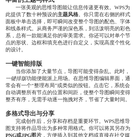
一张美观的思维导图能让信息传递更有效。WPS为
此提供了数十种预设的
主题风格
。你只需在右侧的样式
面板中单击选择，即可瞬间改变整个导图的配色、字体
和线条样式。从商务严谨的深色系，到活泼明亮的彩色
系，总有一款能满足你的审美需求。你还可以对单个节
点的形状、边框和填充色进行自定义，实现高度个性化
的设计。
一键智能排版
当你添加了大量节点，导图可能变得杂乱。此时，
一键排版
功能便能派上用场。在思维导图编辑界面，通
常会有一个“整理布局”或类似的按钮。点击它，系统会
自动调整所有节点的位置和间距，使整个导图瞬间变得
整齐有序，无需手动逐一拖拽对齐，节省了大量时间。
多格式导出与分享
完成创作后，分享和存档是重要环节。WPS思维导
图支持将作品导出为多种常用格式。你可以将其另存为
PNG或JPG图片
，方便插入到其他文档或直接在社交媒