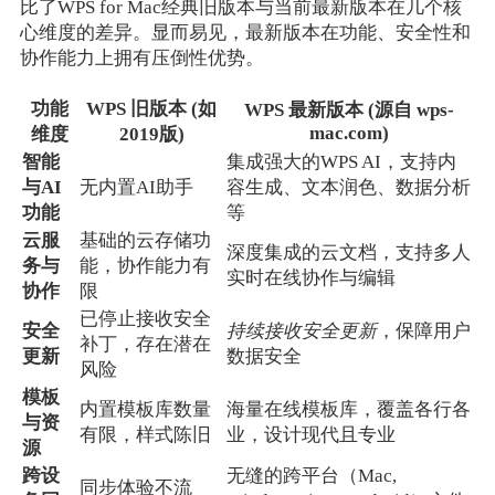
比了WPS for Mac经典旧版本与当前最新版本在几个核
心维度的差异。显而易见，最新版本在功能、安全性和
协作能力上拥有压倒性优势。
功能
WPS 旧版本 (如
WPS 最新版本 (源自 wps-
mac.com)
维度
2019版)
智能
集成强大的WPS AI，支持内
与AI
无内置AI助手
容生成、文本润色、数据分析
功能
等
云服
基础的云存储功
深度集成的云文档，支持多人
务与
能，协作能力有
实时在线协作与编辑
协作
限
已停止接收安全
安全
持续接收安全更新
，保障用户
补丁，存在潜在
更新
数据安全
风险
模板
内置模板库数量
海量在线模板库，覆盖各行各
与资
有限，样式陈旧
业，设计现代且专业
源
跨设
无缝的跨平台（Mac,
同步体验不流