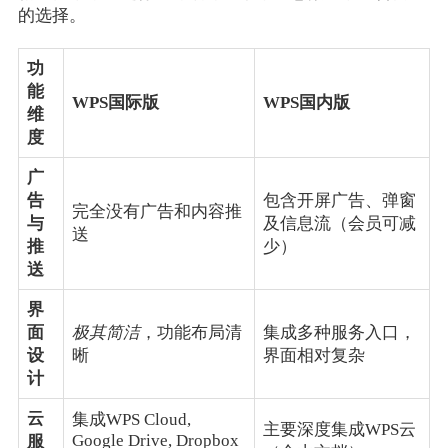
的选择。
功
能
WPS国际版
WPS国内版
维
度
广
告
包含开屏广告、弹窗
完全没有广告和内容推
与
及信息流（会员可减
送
推
少）
送
界
面
极其简洁
，功能布局清
集成多种服务入口，
设
晰
界面相对复杂
计
云
集成WPS Cloud,
主要深度集成WPS云
Google Drive, Dropbox
服