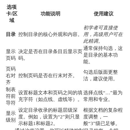
选项
卡/区
功能说明
使用建议
域
初学者可直接使
目录
控制目录的核心外观和内容。
用，高级用户可在
此精调。
通常保持勾选，这
显示
决定是否在目录条目后显示页
是目录的基本功
页码
码。
能。
页码
勾选后版面更整
右对
控制页码是否在行末对齐。
洁，建议使用。
齐
制表
设置标题文本和页码之间的填
选择点线“…”最为
符前
充字符（如点线、虚线等）。
常用和专业。
导符
设定目录收录的标题层级深
根据文档的复杂程
显示
度。例如，设置为“2”则只显
度调整，一
级别
示标题1和标题2。
般“3”级已足够。