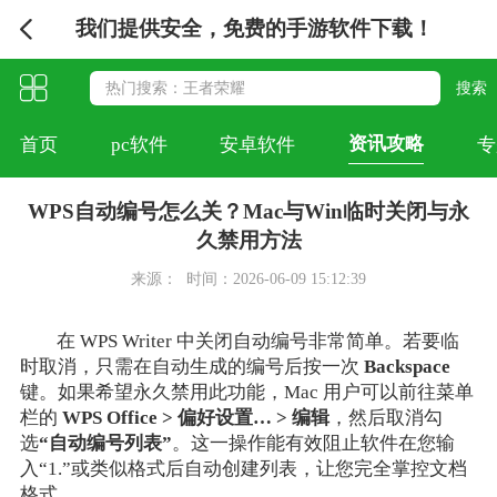
我们提供安全，免费的手游软件下载！
资讯攻略
首页
pc软件
安卓软件
专
WPS自动编号怎么关？Mac与Win临时关闭与永
久禁用方法
来源：
时间：2026-06-09 15:12:39
在 WPS Writer 中关闭自动编号非常简单。若要临
时取消，只需在自动生成的编号后按一次
Backspace
键。如果希望永久禁用此功能，Mac 用户可以前往菜单
栏的
WPS Office > 偏好设置… > 编辑
，然后取消勾
选
“自动编号列表”
。这一操作能有效阻止软件在您输
入“1.”或类似格式后自动创建列表，让您完全掌控文档
格式。