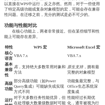
以直接在WPS中运行，反之亦然。然而，对于一些使用
了特定高级功能或复杂对象模型的宏，可能会存在兼容
性问题。在迁移之前，充分的测试是必不可少的。
功能与性能对比
在核心功能上，两者非常接近。但在某些细节和性
能上可能存在差异。
特性
WPS 宏
Microsoft Excel 宏
核心
VBA 7.x
VBA 7.x
语言
基本
高
，支持绝大多数常用对象和
原生支持
，拥有最
兼容
方法
完整的对象模型
性
部分高级功能（如Power
功能集最完整，与
高级
Query集成）可能缺失或实现
Office生态系统深
功能
方式不同
度集成
对于大多数任务性能优异，但
性能经过长期优
运行
在处理极大数量级数据时可能
化，通常被视为行