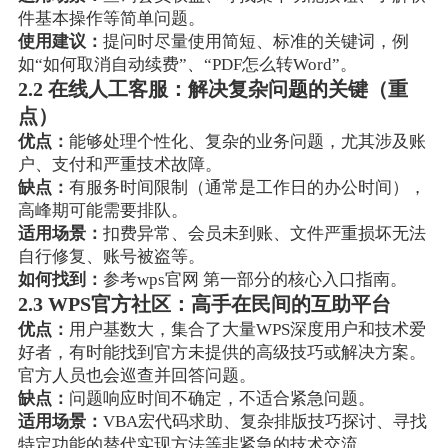
件基本操作等简单问题。
使用建议：
提问时尽量使用简短、标准的关键词，例
如“如何取消自动续费”、“PDF怎么转Word”。
2.2 在线人工客服：解决复杂问题的关键（重
点）
优点：
能够处理个性化、复杂的业务问题，尤其涉及账
户、支付和严重技术故障。
缺点：
有服务时间限制（通常是工作日的办公时间），
高峰期可能需要排队。
适用场景：
扣费异常、会员未到账、文件严重损坏无法
自行修复、账号被盗等。
如何找到：
参考wps官网 第一部分的核心入口指南。
2.3 WPS官方社区：高手在民间的互助平台
优点：
用户基数大，集合了大量WPS深度用户和技术爱
好者，有时能找到官方未提供的高级技巧或解决方案。
官方人员也会巡查并回答问题。
缺点：
问题响应时间不确定，不适合紧急问题。
适用场景：
VBA宏代码求助、复杂排版技巧探讨、寻找
特定功能的替代实现方法等非紧急的技术交流。