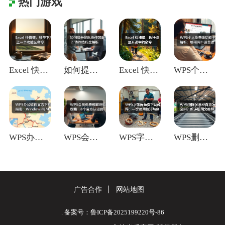
热门游戏
Excel 快捷键：移至下/上一个功能区
如何提升团队协作效率？协作技巧全解析
Excel 快捷键：执行或展开选中的命令
WPS个人免费版功能全解析：够用吗？适合
WPS办公软件官方下载指南：Window
WPS会员免费领取终极攻略：8个官方认证
WPS字体库免费下载教程：一键使用技巧与
WPS删除多余空白页怎么删？超详细图文教
广告合作
网站地图
. 备案号：鲁ICP备2025199220号-86