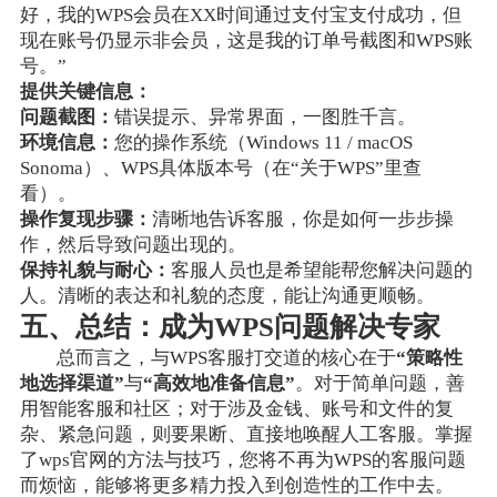
好，我的WPS会员在XX时间通过支付宝支付成功，但
现在账号仍显示非会员，这是我的订单号截图和WPS账
号。”
提供关键信息：
问题截图：
错误提示、异常界面，一图胜千言。
环境信息：
您的操作系统（Windows 11 / macOS
Sonoma）、WPS具体版本号（在“关于WPS”里查
看）。
操作复现步骤：
清晰地告诉客服，你是如何一步步操
作，然后导致问题出现的。
保持礼貌与耐心：
客服人员也是希望能帮您解决问题的
人。清晰的表达和礼貌的态度，能让沟通更顺畅。
五、总结：成为WPS问题解决专家
总而言之，与WPS客服打交道的核心在于
“策略性
地选择渠道”
与
“高效地准备信息”
。对于简单问题，善
用智能客服和社区；对于涉及金钱、账号和文件的复
杂、紧急问题，则要果断、直接地唤醒人工客服。掌握
了wps官网的方法与技巧，您将不再为WPS的客服问题
而烦恼，能够将更多精力投入到创造性的工作中去。