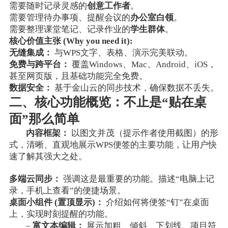
需要随时记录灵感的
创意工作者
。
需要管理待办事项、提醒会议的
办公室白领
。
需要整理课堂笔记、记录作业的
学生群体
。
核心价值主张 (Why you need it):
无缝集成：
与WPS文字、表格、演示完美联动。
免费与跨平台：
覆盖Windows、Mac、Android、iOS，
甚至网页版，且基础功能完全免费。
数据安全：
基于金山云的同步技术，确保数据不丢失。
二、核心功能概览：不止是“贴在桌
面”那么简单
内容框架：
以图文并茂（提示作者使用截图）的形
式，清晰、直观地展示WPS便签的主要功能，让用户快
速了解其强大之处。
多端云同步：
强调这是最重要的功能。描述“电脑上记
录，手机上查看”的便捷场景。
桌面小组件 (置顶显示)：
介绍如何将便签“钉”在桌面
上，实现时刻提醒的功能。
–
富文本编辑：
展示加粗、倾斜、下划线、项目符