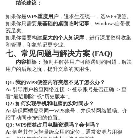
结论建议：
如果你是
WPS重度用户
，追求生态统一，选WPS便签。
如果你只需要
最基础的桌面临时记事
，Windows自带便
笺足矣。
如果你需要构建
庞大的个人知识库
，进行深度资料收集
和管理，印象笔记更专业。
七、常见问题与解决方案 (FAQ)
内容框架：
预判并解答用户可能遇到的问题，解决
用户的后顾之忧，提升文章的实用性。
Q1: 我的WPS便签内容突然不见了怎么办？
A:
引导用户检查网络连接 -> 登录账号是否正确 -> 查
看“最近删除”或“历史版本”。
Q2: 如何实现手机和电脑的实时同步？
A:
确保两端登录同一WPS账号，并保持网络通畅。介
绍手动同步按钮的位置。
Q3: WPS便签占用电脑资源吗？会卡吗？
A:
解释其作为轻量级应用的定位，通常资源占用很