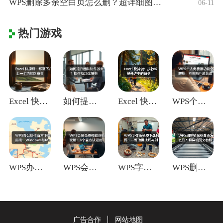
WPS删除多余空白页怎么删？超详细图文教
06-11
热门游戏
Excel 快捷键：移至下/上一个功能区
如何提升团队协作效率？协作技巧全解析
Excel 快捷键：执行或展开选中的命令
WPS个人免费版功能全解析：够用吗？适合
WPS办公软件官方下载指南：Window
WPS会员免费领取终极攻略：8个官方认证
WPS字体库免费下载教程：一键使用技巧与
WPS删除多余空白页怎么删？超详细图文教
广告合作
网站地图