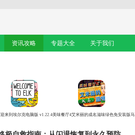
资讯攻略
专题大全
关于我们
迎来到埃尔克电脑版 v1.22.4
美味餐厅4艾米丽的成名滋味绿色免安装版
马
24终极自救指南：从闪退恢复到永久预防