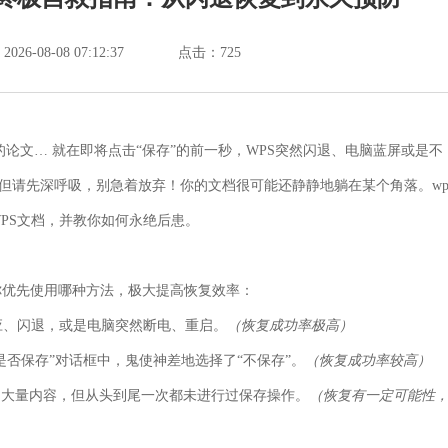
6-08-08 07:12:37
点击：
725
论文… 就在即将点击“保存”的前一秒，WPS突然闪退、电脑蓝屏或是不
。但请先深呼吸，别急着放弃！你的文档很可能还静静地躺在某个角落。wp
PS文档，并教你如何永绝后患。
你优先使用哪种方法，极大提高恢复效率：
应、闪退，或是电脑突然断电、重启。
（恢复成功率极高）
否保存”对话框中，鬼使神差地选择了“不保存”。
（恢复成功率较高）
大量内容，但从头到尾一次都未进行过保存操作。
（恢复有一定可能性