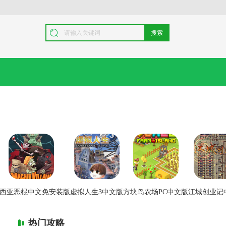
搜索
西亚恶棍中文免安装版
虚拟人生3中文版
方块岛农场PC中文版
江城创业记
热门攻略