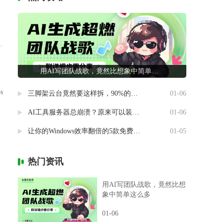
用AI写团队战歌，竟然比想象中简单这么多
s
三脚架云台竟然要这样拆，90%的摄影新手都做错了
01-06
AI工具服务器总崩溃？原来可以装进自己电脑里
01-06
让你的Windows效率翻倍的5款免费神器
01-05
热门资讯
用AI写团队战歌，竟然比想
象中简单这么多
，
01-06