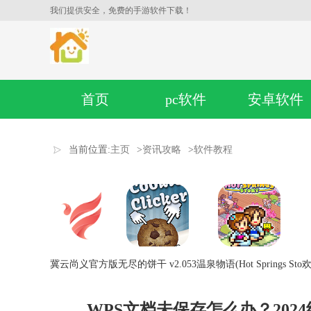
我们提供安全，免费的手游软件下载！
首页
pc软件
安卓软件
当前位置:
主页
>
资讯攻略
>
软件教程
冀云尚义官方版
无尽的饼干 v2.053
温泉物语(Hot Springs Sto
欢
WPS文档未保存怎么办？20