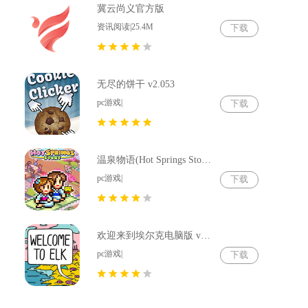
冀云尚义官方版
资讯阅读|25.4M
下载
无尽的饼干 v2.053
pc游戏|
下载
温泉物语(Hot Springs Story) v2.79
pc游戏|
下载
欢迎来到埃尔克电脑版 v1.22.4
pc游戏|
下载