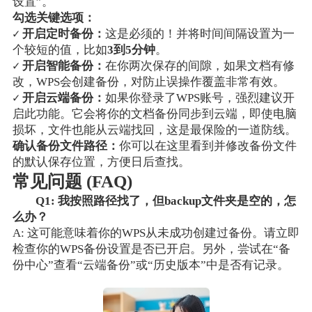
设置”。
勾选关键选项：
✓
开启定时备份：
这是必须的！并将时间间隔设置为一
个较短的值，比如
3到5分钟
。
✓
开启智能备份：
在你两次保存的间隙，如果文档有修
改，WPS会创建备份，对防止误操作覆盖非常有效。
✓
开启云端备份：
如果你登录了WPS账号，强烈建议开
启此功能。它会将你的文档备份同步到云端，即使电脑
损坏，文件也能从云端找回，这是最保险的一道防线。
确认备份文件路径：
你可以在这里看到并修改备份文件
的默认保存位置，方便日后查找。
常见问题 (FAQ)
Q1: 我按照路径找了，但backup文件夹是空的，怎
么办？
A: 这可能意味着你的WPS从未成功创建过备份。请立即
检查你的WPS备份设置是否已开启。另外，尝试在“备
份中心”查看“云端备份”或“历史版本”中是否有记录。