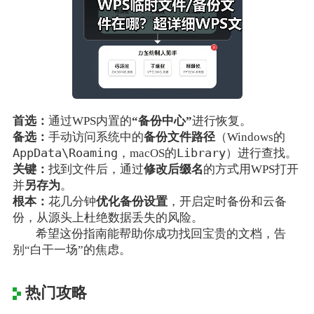
首选：
通过WPS内置的
“备份中心”
进行恢复。
备选：
手动访问系统中的
备份文件路径
（Windows的
AppData\Roaming
Library
，macOS的
）进行查找。
关键：
找到文件后，通过
修改后缀名
的方式用WPS打开
并
另存为
。
根本：
花几分钟
优化备份设置
，开启定时备份和云备
份，从源头上杜绝数据丢失的风险。
希望这份指南能帮助你成功找回宝贵的文档，告
别“白干一场”的焦虑。
热门攻略