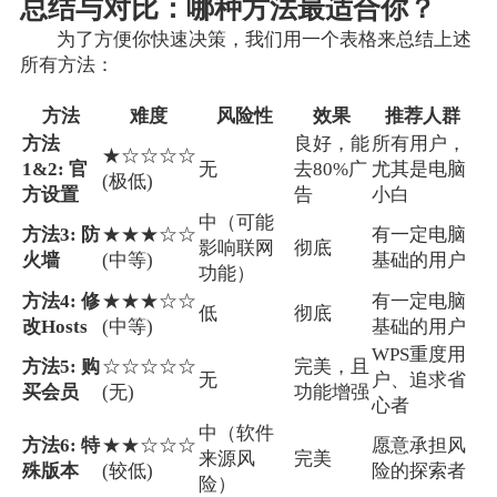
总结与对比：哪种方法最适合你？
为了方便你快速决策，我们用一个表格来总结上述
所有方法：
方法
难度
风险性
效果
推荐人群
方法
良好，能
所有用户，
★☆☆☆☆
1&2: 官
无
去80%广
尤其是电脑
(极低)
方设置
告
小白
中（可能
方法3: 防
★★★☆☆
有一定电脑
影响联网
彻底
火墙
(中等)
基础的用户
功能）
方法4: 修
★★★☆☆
有一定电脑
低
彻底
改Hosts
(中等)
基础的用户
WPS重度用
方法5: 购
☆☆☆☆☆
完美，且
无
户、追求省
买会员
(无)
功能增强
心者
中（软件
方法6: 特
★★☆☆☆
愿意承担风
来源风
完美
殊版本
(较低)
险的探索者
险）