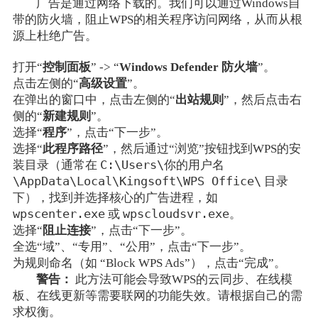
广告是通过网络下载的。我们可以通过Windows自
带的防火墙，阻止WPS的相关程序访问网络，从而从根
源上杜绝广告。
打开“
控制面板
” -> “
Windows Defender 防火墙
”。
点击左侧的“
高级设置
”。
在弹出的窗口中，点击左侧的“
出站规则
”，然后点击右
侧的“
新建规则
”。
选择“
程序
”，点击“下一步”。
选择“
此程序路径
”，然后通过“浏览”按钮找到WPS的安
C:\Users\你的用户名
装目录（通常在
\AppData\Local\Kingsoft\WPS Office\
目录
下），找到并选择核心的广告进程，如
wpscenter.exe
wpscloudsvr.exe
或
。
选择“
阻止连接
”，点击“下一步”。
全选“域”、“专用”、“公用”，点击“下一步”。
为规则命名（如 “Block WPS Ads”），点击“完成”。
警告：
此方法可能会导致WPS的云同步、在线模
板、在线更新等需要联网的功能失效。请根据自己的需
求权衡。