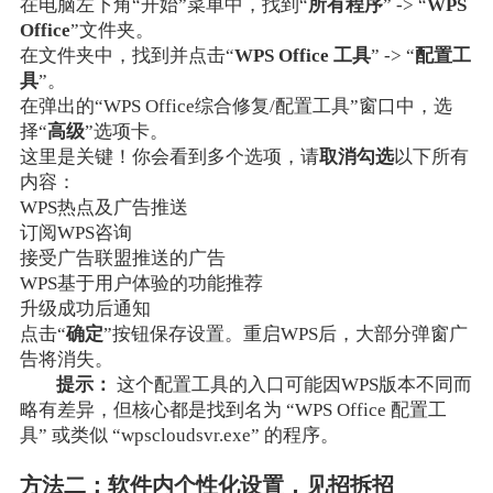
在电脑左下角“开始”菜单中，找到“
所有程序
” -> “
WPS
Office
”文件夹。
在文件夹中，找到并点击“
WPS Office 工具
” -> “
配置工
具
”。
在弹出的“WPS Office综合修复/配置工具”窗口中，选
择“
高级
”选项卡。
这里是关键！你会看到多个选项，请
取消勾选
以下所有
内容：
WPS热点及广告推送
订阅WPS咨询
接受广告联盟推送的广告
WPS基于用户体验的功能推荐
升级成功后通知
点击“
确定
”按钮保存设置。重启WPS后，大部分弹窗广
告将消失。
提示：
这个配置工具的入口可能因WPS版本不同而
略有差异，但核心都是找到名为 “WPS Office 配置工
具” 或类似 “wpscloudsvr.exe” 的程序。
方法二：软件内个性化设置，见招拆招