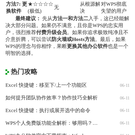
方法7: 更
★☆☆☆☆
从根源解
对WPS彻底
无
换软件
(极低)
决
失望的用户
最终建议：
先从
方法一和方法二
入手，这已经能解
决大部分问题。如果仍不满意，且你是WPS的忠实用
户，强烈推荐
付费升级会员
。如果你追求极致纯净且不
介意折腾，可以尝试
防火墙或Hosts方法
。最后，如果
WPS的理念与你相悖，果断
更换其他办公软件
也是一个
明智的选择。
热门攻略
Excel 快捷键：移至下/上一个功能区
06-11
如何提升团队协作效率？协作技巧全解析
06-11
Excel 快捷键：执行或展开选中的命令
06-11
WPS个人免费版功能全解析：够用吗？适合
06-11