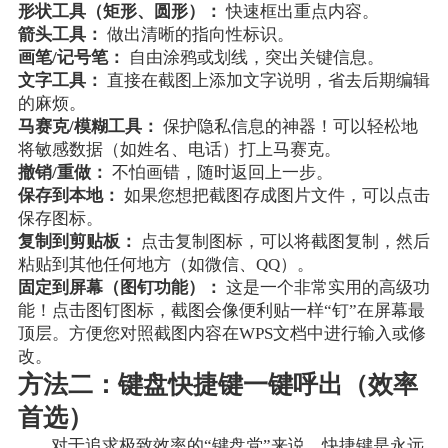
形状工具（矩形、圆形）：
快速框出重点内容。
箭头工具：
做出清晰的指向性标识。
画笔/记号笔：
自由涂鸦或划线，突出关键信息。
文字工具：
直接在截图上添加文字说明，省去后期编辑
的麻烦。
马赛克/模糊工具：
保护隐私信息的神器！可以轻松地
将敏感数据（如姓名、电话）打上马赛克。
撤销/重做：
不怕画错，随时返回上一步。
保存到本地：
如果您想把截图存成图片文件，可以点击
保存图标。
复制到剪贴板：
点击复制图标，可以将截图复制，然后
粘贴到其他任何地方（如微信、QQ）。
固定到屏幕（图钉功能）：
这是一个非常实用的高级功
能！点击图钉图标，截图会像便利贴一样“钉”在屏幕最
顶层。方便您对照截图内容在WPS文档中进行输入或修
改。
方法二：键盘快捷键一键呼出（效率
首选）
对于追求极致效率的“键盘党”来说，快捷键是永远