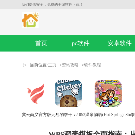
我们提供安全，免费的手游软件下载！
首页
pc软件
安卓软件
当前位置:
主页
>
资讯攻略
>
软件教程
冀云尚义官方版
无尽的饼干 v2.053
温泉物语(Hot Springs Sto
欢
WPS稻壳模板全面指南：