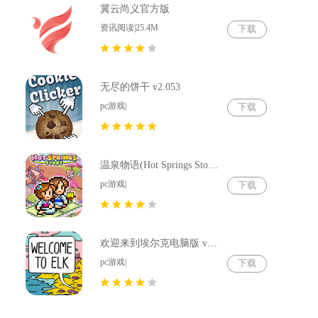
冀云尚义官方版
资讯阅读|25.4M
下载
无尽的饼干 v2.053
pc游戏|
下载
温泉物语(Hot Springs Story) v2.79
pc游戏|
下载
欢迎来到埃尔克电脑版 v1.22.4
pc游戏|
下载