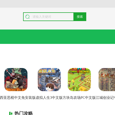
搜索
西亚恶棍中文免安装版
虚拟人生3中文版
方块岛农场PC中文版
江城创业记
热门攻略