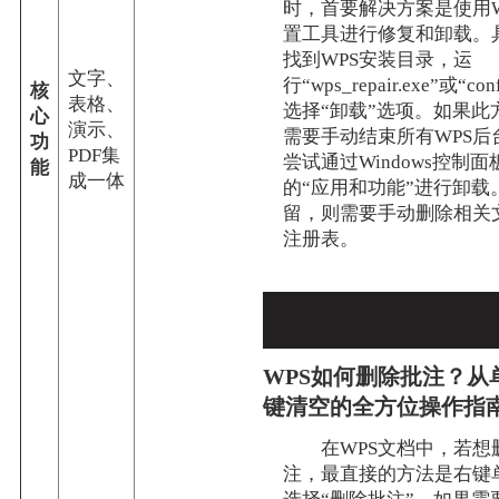
时，首要解决方案是使用W
置工具进行修复和卸载。
找到WPS安装目录，运
文字、
行“wps_repair.exe”或“co
核
表格、
选择“卸载”选项。如果此
心
演示、
需要手动结束所有WPS后
功
PDF集
尝试通过Windows控制
能
成一体
的“应用和功能”进行卸载
留，则需要手动删除相关
注册表。
WPS如何删除批注？从
键清空的全方位操作指
在WPS文档中，若想
注，最直接的方法是右键