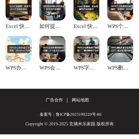
Excel 快捷键：移至下/上一个功能区
如何提升团队协作效率？协作技巧全解析
Excel 快捷键：执行或展开选中的命令
WPS个人免费版功能全解析：够用吗？适合
WPS办公软件官方下载指南：Window
WPS会员免费领取终极攻略：8个官方认证
WPS字体库免费下载教程：一键使用技巧与
WPS删除多余空白页怎么删？超详细图文教
广告合作
网站地图
. 备案号：鲁ICP备2025199220号-86
Copyright © 2019-2025 玄熵米乐家园 版权所有