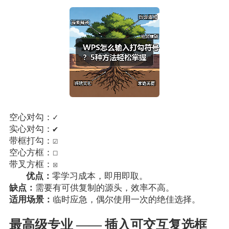
✓
空心对勾：
✔
实心对勾：
☑
带框打勾：
☐
空心方框：
☒
带叉方框：
优点：
零学习成本，即用即取。
缺点：
需要有可供复制的源头，效率不高。
适用场景：
临时应急，偶尔使用一次的绝佳选择。
最高级专业 —— 插入可交互复选框