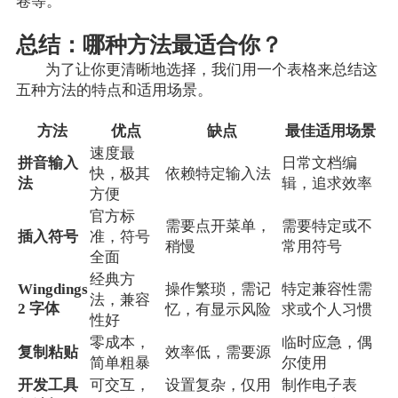
卷等。
总结：哪种方法最适合你？
为了让你更清晰地选择，我们用一个表格来总结这
五种方法的特点和适用场景。
方法
优点
缺点
最佳适用场景
速度最
拼音输入
日常文档编
快，极其
依赖特定输入法
法
辑，追求效率
方便
官方标
需要点开菜单，
需要特定或不
插入符号
准，符号
稍慢
常用符号
全面
经典方
Wingdings
操作繁琐，需记
特定兼容性需
法，兼容
2 字体
忆，有显示风险
求或个人习惯
性好
零成本，
临时应急，偶
复制粘贴
效率低，需要源
简单粗暴
尔使用
开发工具
可交互，
设置复杂，仅用
制作电子表