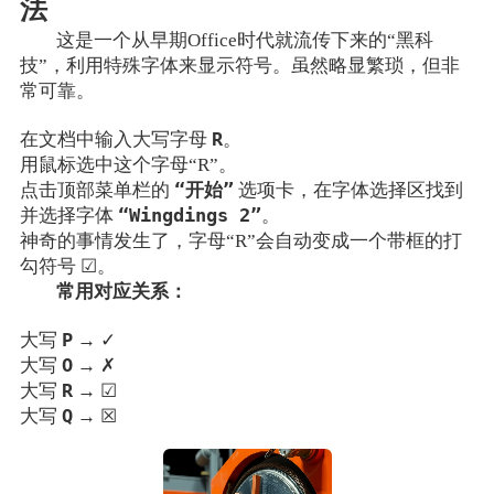
法
这是一个从早期Office时代就流传下来的“黑科
技”，利用特殊字体来显示符号。虽然略显繁琐，但非
常可靠。
R
在文档中输入大写字母
。
用鼠标选中这个字母“R”。
“开始”
点击顶部菜单栏的
选项卡，在字体选择区找到
“Wingdings 2”
并选择字体
。
神奇的事情发生了，字母“R”会自动变成一个带框的打
勾符号 ☑。
常用对应关系：
P
大写
→ ✓
O
大写
→ ✗
R
大写
→ ☑
Q
大写
→ ☒