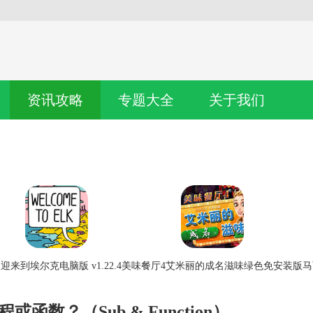
资讯攻略
专题大全
关于我们
迎来到埃尔克电脑版 v1.22.4
美味餐厅4艾米丽的成名滋味绿色免安装版
马
函数？（Sub & Function）