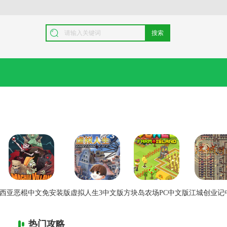
搜索
西亚恶棍中文免安装版
虚拟人生3中文版
方块岛农场PC中文版
江城创业记
热门攻略