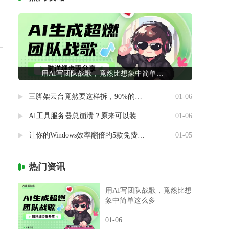
用AI写团队战歌，竟然比想象中简单这么多
三脚架云台竟然要这样拆，90%的摄影新手都做错了
01-06
AI工具服务器总崩溃？原来可以装进自己电脑里
01-06
让你的Windows效率翻倍的5款免费神器
01-05
热门资讯
用AI写团队战歌，竟然比想
象中简单这么多
01-06