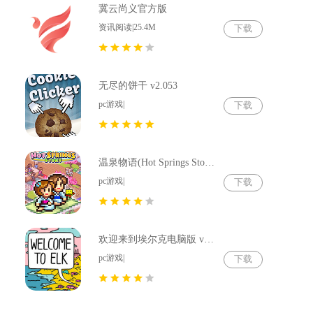
冀云尚义官方版
资讯阅读|25.4M
下载
无尽的饼干 v2.053
pc游戏|
下载
温泉物语(Hot Springs Story) v2.79
pc游戏|
下载
欢迎来到埃尔克电脑版 v1.22.4
pc游戏|
下载