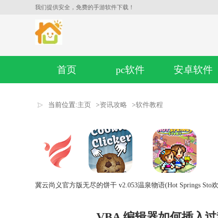
我们提供安全，免费的手游软件下载！
首页
pc软件
安卓软件
当前位置:
主页
>
资讯攻略
>
软件教程
冀云尚义官方版
无尽的饼干 v2.053
温泉物语(Hot Springs Sto
欢
VBA 编辑器如何插入过程或