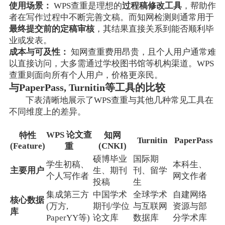
使用场景：
WPS查重是理想的
过程稿修改工具
，帮助作
者在写作过程中不断完善文稿。而知网检测则通常用于
最终提交前的定稿审核
，其结果直接关系到能否顺利毕
业或发表。
成本与可及性：
知网查重费用昂贵，且个人用户通常难
以直接访问，大多需通过学校图书馆等机构渠道。WPS
查重则面向所有个人用户，价格更亲民。
与PaperPass, Turnitin等工具的比较
下表清晰地展示了WPS查重与其他几种常见工具在
不同维度上的差异。
WPS 论文查
特性
知网
Turnitin
PaperPass
(Feature)
(CNKI)
重
硕博毕业
国际期
学生初稿、
本科生、
主要用户
生、期刊
刊、留学
个人写作者
网文作者
投稿
生
集成第三方
中国学术
全球学术
自建网络
核心数据
(万方,
期刊/学位
与互联网
资源与部
库
PaperYY等)
论文库
数据库
分学术库