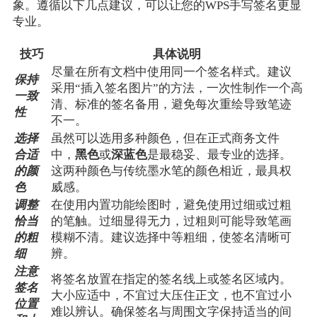
象。遵循以下几点建议，可以让您的WPS手写签名更显
专业。
技巧
具体说明
尽量在所有文档中使用同一个签名样式。建议
保持
采用“插入签名图片”的方法，一次性制作一个高
一致
清、标准的签名备用，避免每次重绘导致笔迹
性
不一。
选择
虽然可以选用多种颜色，但在正式商务文件
合适
中，
黑色
或
深蓝色
是最稳妥、最专业的选择。
的颜
这两种颜色与传统墨水笔的颜色相近，最具权
色
威感。
调整
在使用内置功能绘图时，避免使用过细或过粗
恰当
的笔触。过细显得无力，过粗则可能导致笔画
的粗
模糊不清。建议选择中等粗细，使签名清晰可
细
辨。
注意
将签名放置在指定的签名线上或签名区域内。
签名
大小应适中，不宜过大压住正文，也不宜过小
位置
难以辨认。确保签名与周围文字保持适当的间