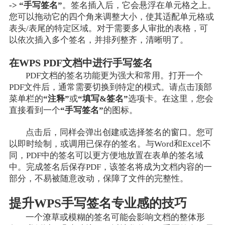
-> “手写签名”
。签名插入后，它会悬浮在单元格之上。
您可以拖动它的四个角来调整大小，使其适配单元格或
表头/表尾的特定区域。对于需要多人审批的表格，可
以依次插入多个签名，并排列整齐，清晰明了。
在WPS PDF文档中进行手写签名
PDF文档的签名功能更为强大和常用。打开一个
PDF文件后，通常需要切换到特定的模式。请点击顶部
菜单栏的
“注释”
或
“填写&签名”
选项卡。在这里，您会
直接看到一个
“手写签名”
的图标。
点击后，同样会弹出创建或选择签名的窗口。您可
以即时绘制，或调用已保存的签名。与Word和Excel不
同，PDF中的签名可以更方便地放置在表单的签名域
中。完成签名后保存PDF，该签名将成为文档内容的一
部分，不易被随意改动，保障了文件的完整性。
提升WPS手写签名专业感的技巧
一个潦草或模糊的签名可能会影响文档的整体形