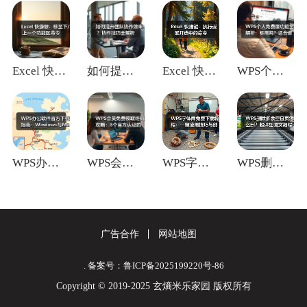
Excel 快捷键：移至下/上一个功能区
如何提升团队协作效率？协作技巧全解析
Excel 快捷键：执行或展开选中的命令
WPS个人免费版功能全解析：够用吗？适合
WPS办公软件官方下载指南：Window
WPS会员免费领取终极攻略：8个官方认证
WPS字体库免费下载教程：一键使用技巧与
WPS删除多余空白页怎么删？超详细图文教
广告合作
网站地图
. 备案号：鲁ICP备2025199220号-86
Copyright © 2019-2025 玄熵米乐家园 版权所有