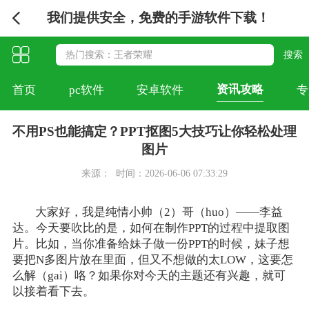
我们提供安全，免费的手游软件下载！
资讯攻略
首页
pc软件
安卓软件
专
不用PS也能搞定？PPT抠图5大技巧让你轻松处理
图片
来源：
时间：2026-06-06 07:33:29
大家好，我是纯情小帅（2）哥（huo）——李益
达。今天要吹比的是，如何在制作PPT的过程中提取图
片。比如，当你准备给妹子做一份PPT的时候，妹子想
要把N多图片放在里面，但又不想做的太LOW，这要怎
么解（gai）咯？如果你对今天的主题还有兴趣，就可
以接着看下去。