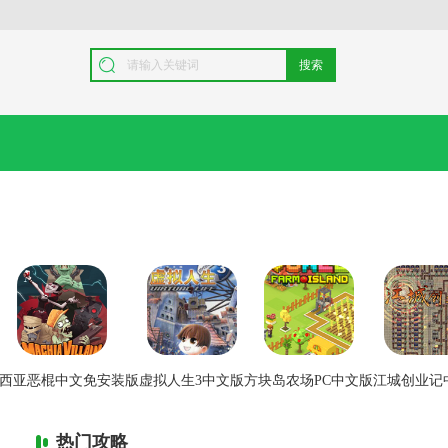
搜索
西亚恶棍中文免安装版
虚拟人生3中文版
方块岛农场PC中文版
江城创业记
热门攻略