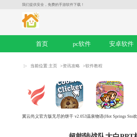
我们提供安全，免费的手游软件下载！
首页
pc软件
安卓软件
当前位置:
主页
>
资讯攻略
>
软件教程
冀云尚义官方版
无尽的饼干 v2.053
温泉物语(Hot Springs Sto
欢
超能陆战队大白PP