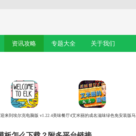
资讯攻略
专题大全
关于我们
迎来到埃尔克电脑版 v1.22.4
美味餐厅4艾米丽的成名滋味绿色免安装版
马
T模板怎么下载？附多平台链接