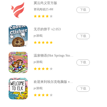
冀云尚义官方版
资讯阅读|25.4M
下载
无尽的饼干 v2.053
pc游戏|
下载
温泉物语(Hot Springs Story) v2.79
pc游戏|
下载
欢迎来到埃尔克电脑版 v1.22.4
pc游戏|
下载