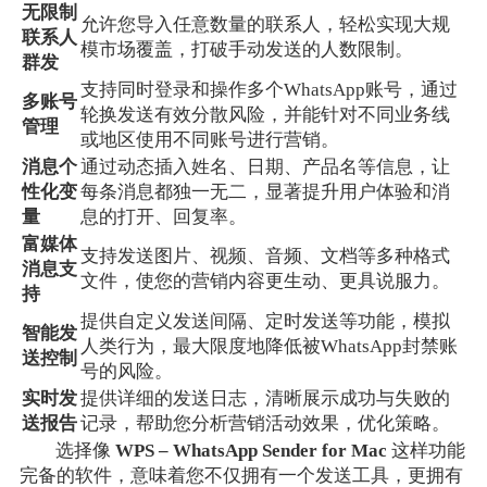
无限制
允许您导入任意数量的联系人，轻松实现大规
联系人
模市场覆盖，打破手动发送的人数限制。
群发
支持同时登录和操作多个WhatsApp账号，通过
多账号
轮换发送有效分散风险，并能针对不同业务线
管理
或地区使用不同账号进行营销。
消息个
通过动态插入姓名、日期、产品名等信息，让
性化变
每条消息都独一无二，显著提升用户体验和消
量
息的打开、回复率。
富媒体
支持发送图片、视频、音频、文档等多种格式
消息支
文件，使您的营销内容更生动、更具说服力。
持
提供自定义发送间隔、定时发送等功能，模拟
智能发
人类行为，最大限度地降低被WhatsApp封禁账
送控制
号的风险。
实时发
提供详细的发送日志，清晰展示成功与失败的
送报告
记录，帮助您分析营销活动效果，优化策略。
选择像
WPS – WhatsApp Sender for Mac
这样功能
完备的软件，意味着您不仅拥有一个发送工具，更拥有