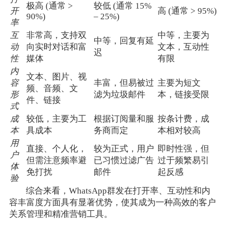
极高 (通常 >
较低 (通常 15%
开
高 (通常 > 95%)
90%)
– 25%)
率
互
非常高，支持双
中等，主要为
中等，回复有延
动
向实时对话和富
文本，互动性
迟
性
媒体
有限
内
文本、图片、视
容
丰富，但易被过
主要为短文
频、音频、文
形
滤为垃圾邮件
本，链接受限
件、链接
式
成
较低，主要为工
根据订阅量和服
按条计费，成
本
具成本
务商而定
本相对较高
用
直接、个人化，
较为正式，用户
即时性强，但
户
但需注意频率避
已习惯过滤广告
过于频繁易引
体
免打扰
邮件
起反感
验
综合来看，WhatsApp群发在打开率、互动性和内
容丰富度方面具有显著优势，使其成为一种高效的客户
关系管理和精准营销工具。