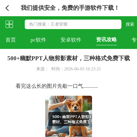
我们提供安全，免费的手游软件下载！
资讯攻略
首页
pc软件
安卓软件
专
500+幽默PPT人物剪影素材，三种格式免费下载
来源：
时间：2026-06-03 16:23:21
看完这么长的图片先歇一口气............