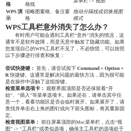
菜单栏 -> 视图
格
格线
WPS 演
缩略图窗格、备注窗
拖动分隔线或切换视图
示
格
模式
WPS工具栏意外消失了怎么办？
有时用户可能会遇到工具栏“意外”消失的情况，这
通常不是软件故障，而是无意中触发了隐藏功能。如果
您发现自己的WPS工具栏不见了，不必惊慌，可以按照
以下步骤进行排查和恢复：
尝试快捷键：
首先，请尝试按下
Command + Option +
R
快捷键。这通常是解决问题的最快方法，因为很可能
是在操作中误触了这组按键。
检查菜单选项卡：
观察界面顶部是否还保留着“开
始”、“插入”等菜单选项卡。如果还在，请单击其中任
意一个，看看功能区是否会临时展开。如果展开了，请
查找并单击右上角的图钉或向下箭头图标，将其重新固
定。
检查视图菜单：
前往屏幕顶部的Mac菜单栏，点击“视
图” -> “工具栏”或类似选项，确保主工具栏的选项处于