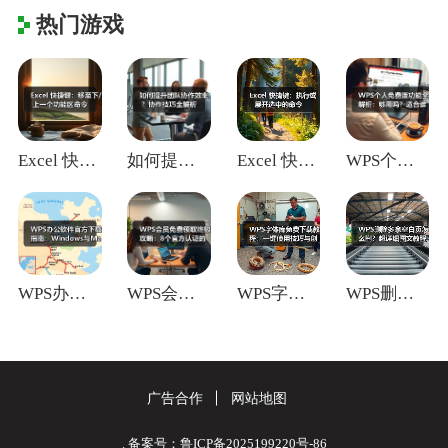
热门游戏
Excel 快捷键：移至下/上一个功能区
如何提升团队协作效率？协作技巧全解析
Excel 快捷键：执行或展开选中的命令
WPS个人免费版功能全解析：够用吗？适合
WPS办公软件官方下载指南：Window
WPS会员免费领取终极攻略：8个官方认证
WPS字体库免费下载教程：一键使用技巧与
WPS删除多余空白页怎么删？超详细图文教
广告合作
网站地图
. 备案号：鲁ICP备2025199220号-86