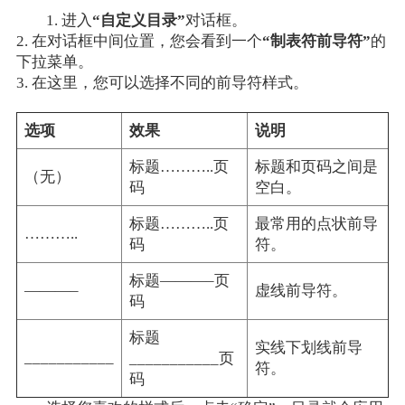
1. 进入
“自定义目录”
对话框。
2. 在对话框中间位置，您会看到一个
“制表符前导符”
的
下拉菜单。
3. 在这里，您可以选择不同的前导符样式。
选项
效果
说明
标题………..页
标题和页码之间是
（无）
码
空白。
标题………..页
最常用的点状前导
………..
码
符。
标题———–页
———–
虚线前导符。
码
标题
实线下划线前导
___________
___________页
符。
码