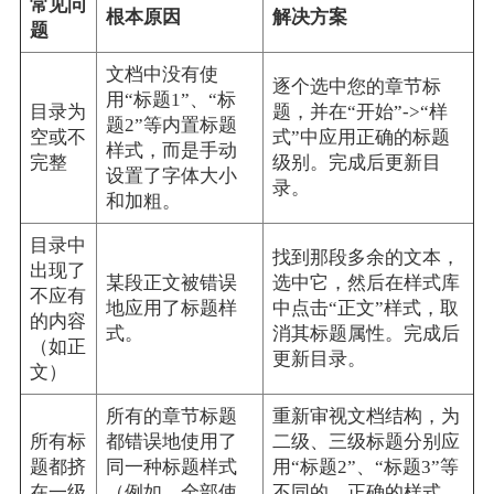
常见问
根本原因
解决方案
题
文档中没有使
逐个选中您的章节标
用“标题1”、“标
目录为
题，并在“开始”->“样
题2”等内置标题
空或不
式”中应用正确的标题
样式，而是手动
完整
级别。完成后更新目
设置了字体大小
录。
和加粗。
目录中
找到那段多余的文本，
出现了
某段正文被错误
选中它，然后在样式库
不应有
地应用了标题样
中点击“正文”样式，取
的内容
式。
消其标题属性。完成后
（如正
更新目录。
文）
所有的章节标题
重新审视文档结构，为
所有标
都错误地使用了
二级、三级标题分别应
题都挤
同一种标题样式
用“标题2”、“标题3”等
在一级
（例如，全部使
不同的、正确的样式。