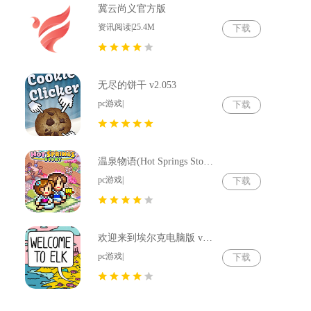
冀云尚义官方版
资讯阅读|25.4M
下载
无尽的饼干 v2.053
pc游戏|
下载
温泉物语(Hot Springs Story) v2.79
pc游戏|
下载
欢迎来到埃尔克电脑版 v1.22.4
pc游戏|
下载