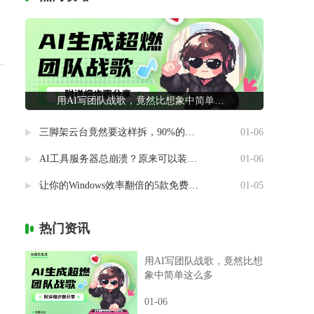
用AI写团队战歌，竟然比想象中简单这么多
三脚架云台竟然要这样拆，90%的摄影新手都做错了
01-06
AI工具服务器总崩溃？原来可以装进自己电脑里
01-06
让你的Windows效率翻倍的5款免费神器
01-05
热门资讯
用AI写团队战歌，竟然比想
象中简单这么多
01-06