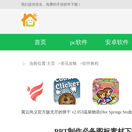
我们提供安全，免费的手游软件下载！
首页
pc软件
安卓软件
当前位置:
主页
>
资讯攻略
>
软件教程
冀云尚义官方版
无尽的饼干 v2.053
温泉物语(Hot Springs Sto
欢
PPT制作必备图标素材