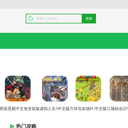
搜索
西亚恶棍中文免安装版
虚拟人生3中文版
方块岛农场PC中文版
江城创业记
热门攻略