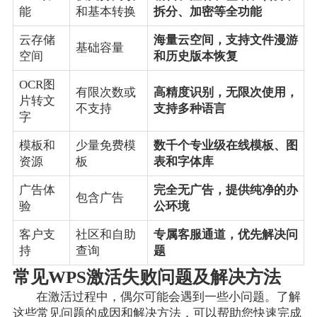
能
和基本转换
拆分、加密等全功能
云存储
海量云空间，支持文件漫游
基础容量
空间
和历史版本恢复
OCR图
有限次数或
高精度识别，无限次使用，
片转文
不支持
支持多种语言
字
模板和
少量免费模
数千个专业级在线模板、图
资源
板
表和字体库
广告体
完全无广告，提供纯净的办
包含广告
验
公环境
客户支
社区和自助
专属客服通道，优先解决问
持
查询
题
常见WPS激活失败问题及解决方法
在激活过程中，偶尔可能会遇到一些小问题。了解
这些常见问题的成因和解决方法，可以帮助您快速完成