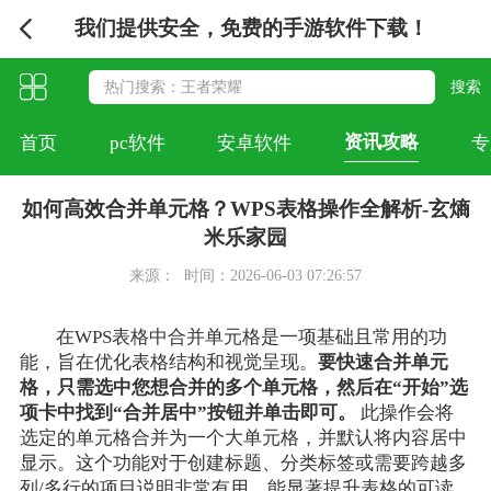
我们提供安全，免费的手游软件下载！
资讯攻略
首页
pc软件
安卓软件
专
如何高效合并单元格？WPS表格操作全解析-玄熵
米乐家园
来源：
时间：2026-06-03 07:26:57
在WPS表格中合并单元格是一项基础且常用的功
能，旨在优化表格结构和视觉呈现。
要快速合并单元
格，只需选中您想合并的多个单元格，然后在“开始”选
项卡中找到“合并居中”按钮并单击即可。
此操作会将
选定的单元格合并为一个大单元格，并默认将内容居中
显示。这个功能对于创建标题、分类标签或需要跨越多
列/多行的项目说明非常有用，能显著提升表格的可读