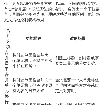
供了更多精细化的合并方式，以满足不同的排版需求。
单击“合并居中”按钮旁边的小箭头，会弹出一个下拉菜
单，里面包含多种选项。理解这些选项的区别，能让您
更灵活地控制表格布局。
合
并
功能描述
适用场景
选
项
合
将所选单元格合并为一
并
创建主标题、副标题或需
个单元格，并将内容水
居
要突出显示的分类名称。
平和垂直居中。
中
合
并
将所选单元格合并为一
当您需要一个大单元格但
单
个单元格，但
不改变
原
希望内容保持左对齐或自
元
有内容的对齐方式。
定义对齐时。
格
跨
将选中区域的
每一行
分
为多行项目创建独立的、