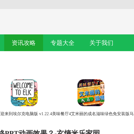
资讯攻略
专题大全
关于我们
迎来到埃尔克电脑版 v1.22.4
美味餐厅4艾米丽的成名滋味绿色免安装版
马
格PPT动画效果？-玄熵米乐家园