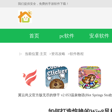
我们提供安全，免费的手游软件下载！
首页
pc软件
安卓软件
当前位置:
主页
>
资讯攻略
>
软件教程
冀云尚义官方版
无尽的饼干 v2.053
温泉物语(Hot Springs Sto
欢
如何打造惊艳的Win8风