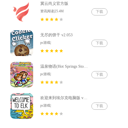
冀云尚义官方版
资讯阅读|25.4M
下载
无尽的饼干 v2.053
pc游戏|
下载
温泉物语(Hot Springs Story) v2.79
pc游戏|
下载
欢迎来到埃尔克电脑版 v1.22.4
pc游戏|
下载