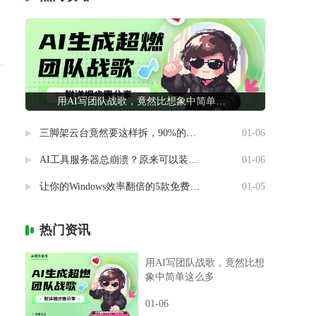
用AI写团队战歌，竟然比想象中简单这么多
三脚架云台竟然要这样拆，90%的摄影新手都做错了
01-06
AI工具服务器总崩溃？原来可以装进自己电脑里
01-06
让你的Windows效率翻倍的5款免费神器
01-05
热门资讯
用AI写团队战歌，竟然比想
象中简单这么多
01-06