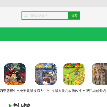
搜索
西亚恶棍中文免安装版
虚拟人生3中文版
方块岛农场PC中文版
江城创业记
热门攻略