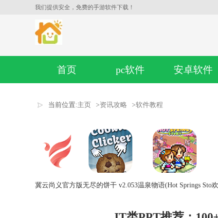
我们提供安全，免费的手游软件下载！
首页
pc软件
安卓软件
当前位置:
主页
>
资讯攻略
>
软件教程
冀云尚义官方版
无尽的饼干 v2.053
温泉物语(Hot Springs Sto
欢
IT类PPT推荐：1