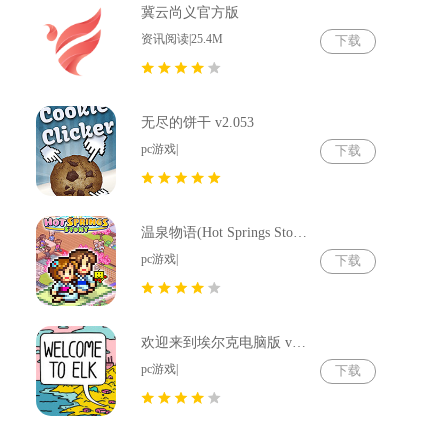
冀云尚义官方版
资讯阅读|25.4M
下载
无尽的饼干 v2.053
pc游戏|
下载
温泉物语(Hot Springs Story) v2.79
pc游戏|
下载
欢迎来到埃尔克电脑版 v1.22.4
pc游戏|
下载