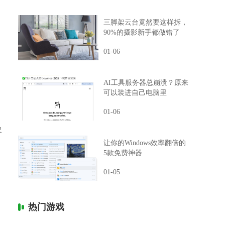
三脚架云台竟然要这样拆，
90%的摄影新手都做错了
01-06
AI工具服务器总崩溃？原来
可以装进自己电脑里
01-06
史
让你的Windows效率翻倍的
，
5款免费神器
01-05
热门游戏