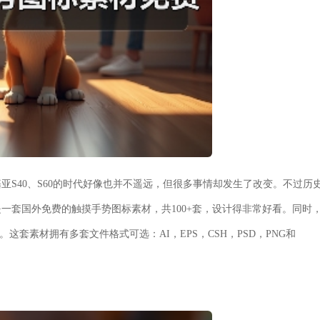
S40、S60的时代好像也并不遥远，但很多事情却发生了改变。不过历
是一套国外免费的触摸手势图标素材，共100+套，设计得非常好看。同时
板。这套素材
拥有多套文件格式可选：AI，
EPS
，
CSH
，
PSD
，
PNG
和