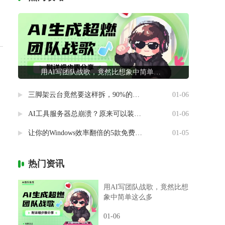
用AI写团队战歌，竟然比想象中简单这么多
三脚架云台竟然要这样拆，90%的摄影新手都做错了
01-06
AI工具服务器总崩溃？原来可以装进自己电脑里
01-06
让你的Windows效率翻倍的5款免费神器
01-05
热门资讯
用AI写团队战歌，竟然比想
象中简单这么多
01-06