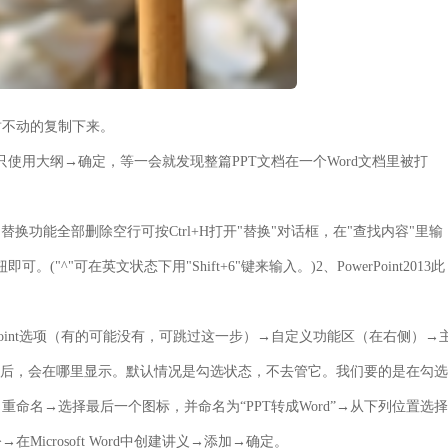
封不动的复制下来。
ord→只使用大纲→确定，等一会就发现整篇PPT文档在一个Word文档里被打
替换功能全部删除空行可按Ctrl+H打开"替换"对话框，在"查找内容"里输
。("^"可在英文状态下用"Shift+6"键来输入。)2、PowerPoint2013此
PowerPoint选项（有的可能没有，可跳过这一步）→自定义功能区（在右侧）→
以后，会在哪里显示。默认情况是勾选状态，不去管它。我们要的是在勾选
命名→选择最后一个图标，并命名为“PPT转成Word”→从下列位置选择
crosoft Word中创建讲义→添加→确定。