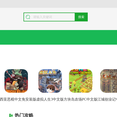
搜索
西亚恶棍中文免安装版
虚拟人生3中文版
方块岛农场PC中文版
江城创业记
热门攻略