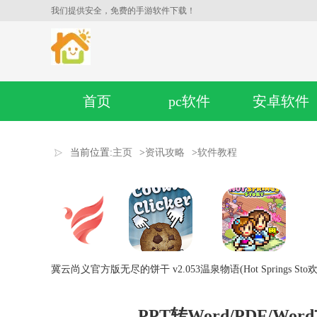
我们提供安全，免费的手游软件下载！
首页
pc软件
安卓软件
当前位置:
主页
>
资讯攻略
>
软件教程
冀云尚义官方版
无尽的饼干 v2.053
温泉物语(Hot Springs Sto
欢
PPT转Word/PDF/