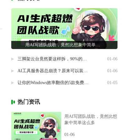
用AI写团队战歌，竟然比想象中简单这么多
三脚架云台竟然要这样拆，90%的摄影新手都做错了
01-06
AI工具服务器总崩溃？原来可以装进自己电脑里
01-06
让你的Windows效率翻倍的5款免费神器
01-05
热门资讯
用AI写团队战歌，竟然比想
象中简单这么多
01-06