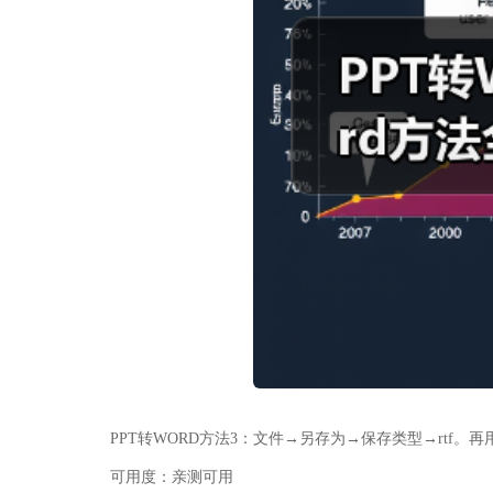
PPT转WORD方法3：
文件
→
另存为
→
保存类型
→
rtf。
可用度：亲测可用