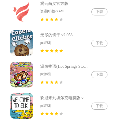
冀云尚义官方版
资讯阅读|25.4M
下载
无尽的饼干 v2.053
pc游戏|
下载
温泉物语(Hot Springs Story) v2.79
pc游戏|
下载
欢迎来到埃尔克电脑版 v1.22.4
pc游戏|
下载