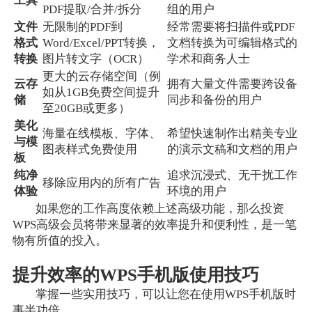
工具
PDF提取/合并/拆分
组的用户
文件
无限制的PDF到
经常需要将扫描件或PDF
格式
Word/Excel/PPT转换，
文档转换为可编辑格式的
转换
图片转文字（OCR）
学术和商务人士
更大的云存储空间（例
云存
拥有大量文件需要跨设备
如从1GB免费空间提升
储
同步和备份的用户
至20GB或更多）
美化
海量在线模板、字体、
希望快速制作出精美专业
与模
图表样式免费使用
的演示文稿和文档的用户
板
纯净
追求沉浸式、无干扰工作
移除应用内的所有广告
体验
环境的用户
如果您的工作高度依赖上述高级功能，那么投资
WPS高级会员将带来显著的效率提升和便利性，是一笔
物有所值的投入。
提升效率的WPS手机版使用技巧
掌握一些实用技巧，可以让您在使用WPS手机版时
事半功倍。