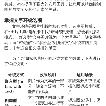
美感。WPS提供了强大的布局工具，让您可以精确控制
图片与文字及其他元素的关系。
掌握文字环绕选项
文字环绕是图片排版的核心功能。选中图片后，
在
“图片工具”
选项卡中找到
“环绕”
按钮，您会看到多种
模式。
“嵌入型”
会将图片视为一个大号字符，随文字移
动；而
“四周型”
和
“紧密型”
则允许文字环绕在图片周
围，非常适合图文混排的版面。
为了更清晰地理解不同环绕方式的效果，下表进行
了详细说明：
环绕方式
效果说明
适用场景
图片作为文本的一部
在段落开头或结尾
嵌入型 (In
分，随文本流动，不
插入图标或小型图
Line with
Text)
能自由移动。
片。
文字在图片四周形成
标准图文混排，保
四周型
一个矩形边界进行环
(Square)
持版面整洁。