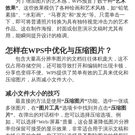
为了增加图片的艺术感，WPS预置了数十种
“艺术
效果”
。这些效果模仿了各种绘画和艺术风格，如“铅笔
素描”、“水彩画”、“马赛克”和“发光”等。只需单击一
下，即可将普通照片转换为具有独特视觉冲击力的艺术
作品。这在制作海报、封面或创意演示文稿时尤其有
用，能瞬间提升设计的格调。
怎样在WPS中优化与压缩图片？
包含大量高分辨率图片的文档往往体积庞大，这不
仅占用存储空间，还可能导致打开和编辑时出现卡顿，
分享也变得不便。WPS提供了简单有效的工具来优化和
压缩图片，从而减小文件大小。
减小文件大小的技巧
最直接的方法是使用
“压缩图片”
功能。选中一张或
多张图片，在
“图片工具”
选项卡中找到并点击
“压缩图
片”
。在弹出的对话框中，您可以选择压缩选项。例
如，可以选择“Web/屏幕”质量，这会显著降低图片分辨
率但保留可接受的显示效果，非常适合用于演示文稿和