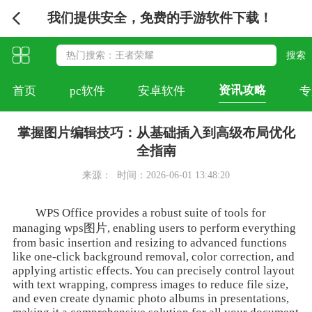
我们提供安全，免费的手游软件下载！
资讯攻略
首页
pc软件
安卓软件
专
掌握图片编辑技巧：从基础插入到高级布局优化
全指南
来源：
时间：2026-06-01 13:48:20
WPS Office provides a robust suite of tools for
managing wps图片, enabling users to perform everything
from basic insertion and resizing to advanced functions
like one-click background removal, color correction, and
applying artistic effects. You can precisely control layout
with text wrapping, compress images to reduce file size,
and even create dynamic photo albums in presentations,