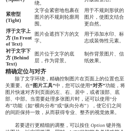
绕。
文字会紧密地包裹在
用于不规则形状的
紧密型
图片的不规则轮廓周
图片，使图文结合
(Tight)
围。
更自然。
浮于文字上
图片会遮挡下方的文
用于添加水印、标
方 (In Front
字。
志或装饰性元素。
of Text)
衬于文字下
图片位于文字的底
制作背景图片、信
方 (Behind
层，作为背景。
纸效果。
Text)
精确定位与对齐
除了文字环绕，精确控制图片在页面上的位置也至
关重要。在
“图片工具”
中，您可以使用
“对齐”
功能，将
图片快速对齐到页面的左、右、居中，或者顶部、底
部、中部。当需要处理多张图片时，还可以使用“分
布”功能（如“横向分布”或“纵向分布”），使它们之间
的间距保持一致，从而获得专业、整齐的视觉效果。
若要进行更精细的调整，可以按住
Option
键并拖