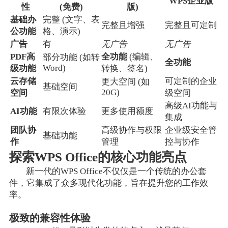
WPS企业版
性
(免费)
版)
基础办
完整 (文字、表
完整且增强
完整且可定制
公功能
格、演示)
广告
有
无广告
无广告
PDF高
全功能
(编辑、
部分功能 (如转
全功能
Word)
级功能
转换、签名)
云存储
可定制的企业
更大空间 (如
基础空间
20G)
空间
级空间
高级AI功能与
AI功能
有限次体验
更多使用额度
集成
团队协
高级协作与权限
企业级安全管
基础功能
作
管理
控与协作
探索WPS Office的核心功能亮点
新一代的WPS Office不仅仅是一个传统的办公套
件，它集成了众多现代化功能，旨在提升您的工作效
率。
极致的兼容性体验