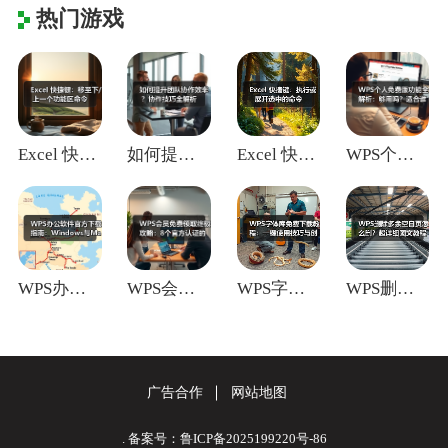
热门游戏
Excel 快捷键：移至下/上一个功能区
如何提升团队协作效率？协作技巧全解析
Excel 快捷键：执行或展开选中的命令
WPS个人免费版功能全解析：够用吗？适合
WPS办公软件官方下载指南：Window
WPS会员免费领取终极攻略：8个官方认证
WPS字体库免费下载教程：一键使用技巧与
WPS删除多余空白页怎么删？超详细图文教
广告合作
网站地图
. 备案号：鲁ICP备2025199220号-86