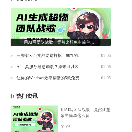
用AI写团队战歌，竟然比想象中简单这么多
调
并
三脚架云台竟然要这样拆，90%的摄影新手都做错了
01-06
AI工具服务器总崩溃？原来可以装进自己电脑里
01-06
让你的Windows效率翻倍的5款免费神器
01-05
热门资讯
用AI写团队战歌，竟然比想
象中简单这么多
01-06