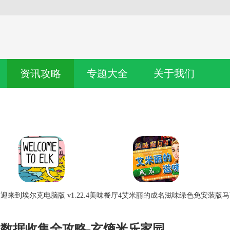
资讯攻略
专题大全
关于我们
迎来到埃尔克电脑版 v1.22.4
美味餐厅4艾米丽的成名滋味绿色免安装版
马
效数据收集全攻略-玄熵米乐家园