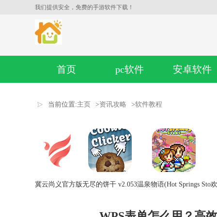
我们提供安全，免费的手游软件下载！
首页
pc软件
安卓软件
当前位置:
主页
>
资讯攻略
>
软件教程
冀云尚义官方版
无尽的饼干 v2.053
温泉物语(Hot Springs Sto
欢
WPS表单怎么用？高