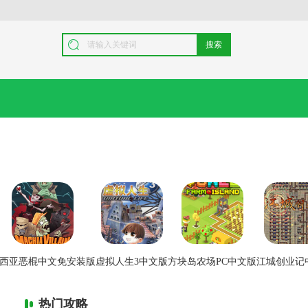
搜索
西亚恶棍中文免安装版
虚拟人生3中文版
方块岛农场PC中文版
江城创业记
热门攻略