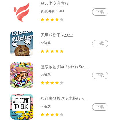
冀云尚义官方版
资讯阅读|25.4M
下载
无尽的饼干 v2.053
pc游戏|
下载
温泉物语(Hot Springs Story) v2.79
pc游戏|
下载
欢迎来到埃尔克电脑版 v1.22.4
pc游戏|
下载