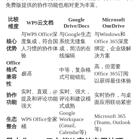
免费版提供的协作功能也相对更为丰富。
比较
Google
Microsoft
WPS云文档
Drive/Docs
OneDrive
维度
与WPS Office深
与Google生态
与Windows和
核心
度集成，符合国
系统无缝集
Office 365深度
优势
人习惯的协作体
成，简洁的在
绑定，企业级解
验
线编辑
决方案
Office
高，但需要
格式
中等，复杂格
极高
Office 365订阅
兼容
式可能错乱
以获得最佳体验
性
实时、直观，@
实时、强大，
协作
实时协作，与桌
提及和评论功能
评论和建议模
功能
面应用联动紧密
强大
式成熟
Google
Microsoft 365
生态
WPS Office全家
Workspace
(Teams, Outlook
(Gmail,
整合
桶
等)
Calendar等)