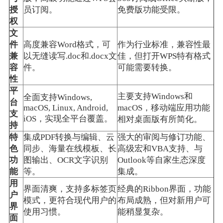
授
员订阅。
免费版功能受限。
权
文
件
高度兼容Word格式，可
作为行业标准，兼容性最
兼
以无缝读写.doc和.docx文
佳，但打开WPS特有格式
容
件。
可能需要转换。
性
平
主要支持Windows和
全面支持Windows,
台
macOS, Linux, Android,
macOS，移动端应用功能
支
iOS，实现全平台覆盖。
相对桌面版有所简化。
持
特
集成PDF转换与编辑、云
强大的审阅与修订功能、
色
同步、海量在线模板、长
高级宏和VBA支持、与
功
图输出、OCR文字识别
Outlook等自家生态深度
能
等。
集成。
用
界面清爽，支持多标签页
经典的Ribbon界面，功能
户
模式，更符合现代用户的
布局成熟，但对新用户可
界
使用习惯。
能稍显复杂。
面