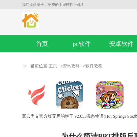
我们提供安全，免费的手游软件下载！
首页
pc软件
安卓软件
当前位置:
主页
>
资讯攻略
>
软件教程
冀云尚义官方版
无尽的饼干 v2.053
温泉物语(Hot Springs Sto
欢
为什么简洁PPT排版