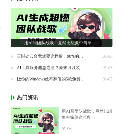
用AI写团队战歌，竟然比想象中简单这么多
三脚架云台竟然要这样拆，90%的摄影新手都做错了
01-06
AI工具服务器总崩溃？原来可以装进自己电脑里
01-06
让你的Windows效率翻倍的5款免费神器
01-05
热门资讯
用AI写团队战歌，竟然比想
象中简单这么多
01-06