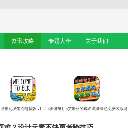
资讯攻略
专题大全
关于我们
迎来到埃尔克电脑版 v1.22.4
美味餐厅4艾米丽的成名滋味绿色免安装版
马
反而难？设计元素不缺更考验技巧