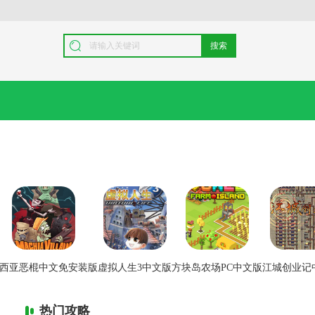
搜索
西亚恶棍中文免安装版
虚拟人生3中文版
方块岛农场PC中文版
江城创业记
热门攻略