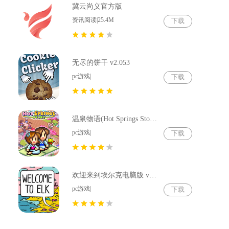
冀云尚义官方版
资讯阅读|25.4M
下载
无尽的饼干 v2.053
pc游戏|
下载
温泉物语(Hot Springs Story) v2.79
pc游戏|
下载
欢迎来到埃尔克电脑版 v1.22.4
pc游戏|
下载