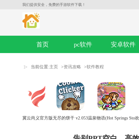
我们提供安全，免费的手游软件下载！
首页
pc软件
安卓软件
当前位置:
主页
>
资讯攻略
>
软件教程
冀云尚义官方版
无尽的饼干 v2.053
温泉物语(Hot Springs Sto
欢
告别PPT空白，高