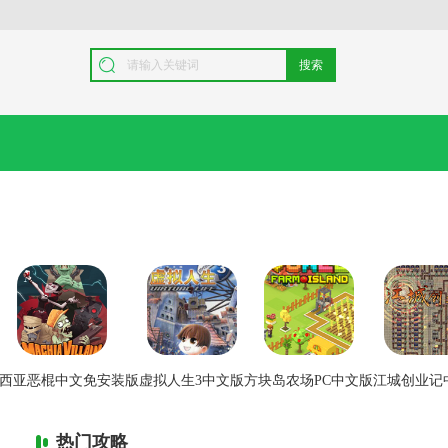
搜索
西亚恶棍中文免安装版
虚拟人生3中文版
方块岛农场PC中文版
江城创业记
热门攻略