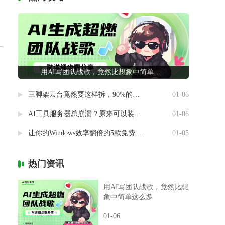
用AI写团队战歌，竟然比想象中简单这么多
三脚架云台竟然要这样拆，90%的摄影新手都做错了
01-06
AI工具服务器总崩溃？原来可以装进自己电脑里
01-06
让你的Windows效率翻倍的5款免费神器
01-05
热门资讯
用AI写团队战歌，竟然比想
象中简单这么多
01-06