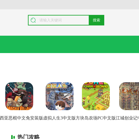
搜索
西亚恶棍中文免安装版
虚拟人生3中文版
方块岛农场PC中文版
江城创业记
热门攻略