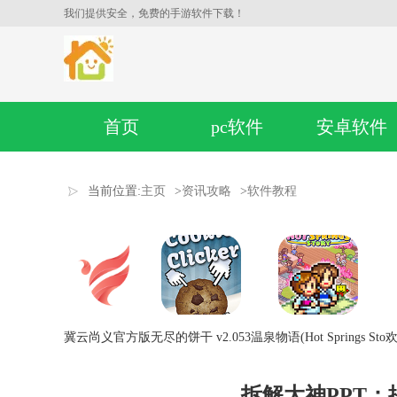
我们提供安全，免费的手游软件下载！
首页
pc软件
安卓软件
当前位置:
主页
>
资讯攻略
>
软件教程
冀云尚义官方版
无尽的饼干 v2.053
温泉物语(Hot Springs Sto
欢
拆解大神PPT