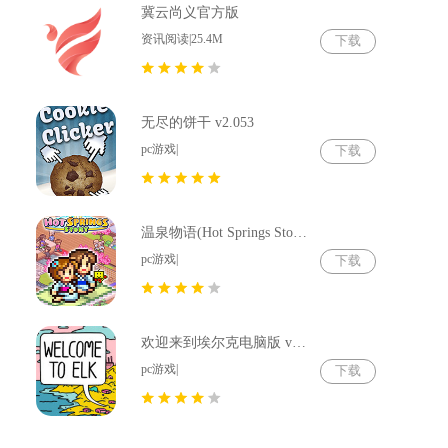
冀云尚义官方版
资讯阅读|25.4M
下载
无尽的饼干 v2.053
pc游戏|
下载
温泉物语(Hot Springs Story) v2.79
pc游戏|
下载
欢迎来到埃尔克电脑版 v1.22.4
pc游戏|
下载