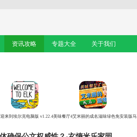
资讯攻略
专题大全
关于我们
迎来到埃尔克电脑版 v1.22.4
美味餐厅4艾米丽的成名滋味绿色免安装版
马
体确保公文权威性？-玄熵米乐家园