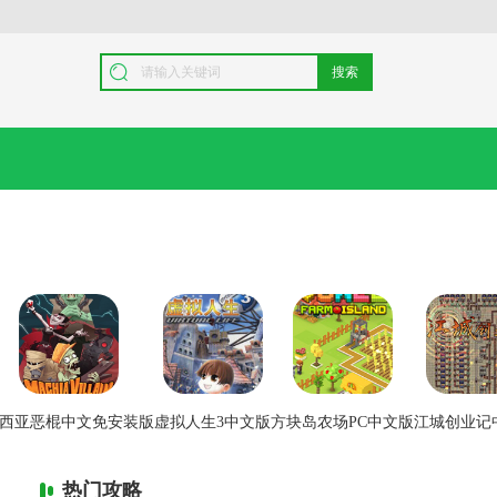
搜索
西亚恶棍中文免安装版
虚拟人生3中文版
方块岛农场PC中文版
江城创业记
热门攻略