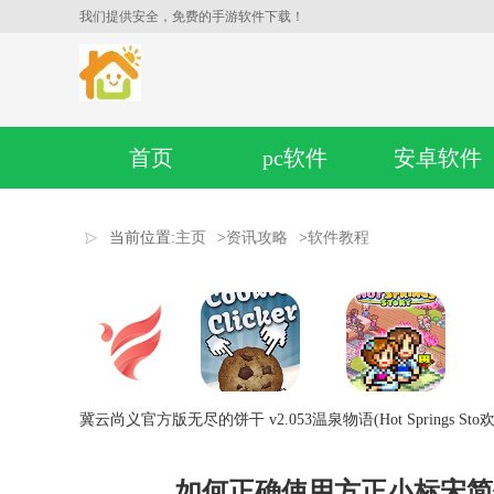
我们提供安全，免费的手游软件下载！
首页
pc软件
安卓软件
当前位置:
主页
>
资讯攻略
>
软件教程
冀云尚义官方版
无尽的饼干 v2.053
温泉物语(Hot Springs Sto
欢
如何正确使用方正小标宋简