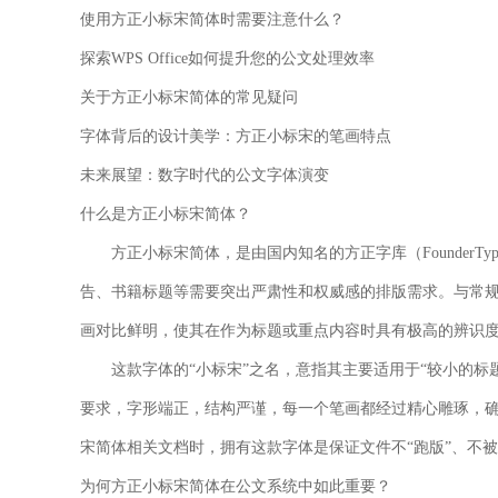
使用方正小标宋简体时需要注意什么？
探索WPS Office如何提升您的公文处理效率
关于方正小标宋简体的常见疑问
字体背后的设计美学：方正小标宋的笔画特点
未来展望：数字时代的公文字体演变
什么是方正小标宋简体？
方正小标宋简体，是由国内知名的方正字库（Founder
告、书籍标题等需要突出
严肃性
和
权威感
的排版需求。与常规
画对比鲜明，使其在作为标题或重点内容时具有极高的辨识
这款字体的“小标宋”之名，意指其主要适用于“较小的
要求，字形端正，结构严谨，每一个笔画都经过精心雕琢，确
宋简体相关文档时，拥有这款字体是保证文件不“跑版”、不
为何方正小标宋简体在公文系统中如此重要？