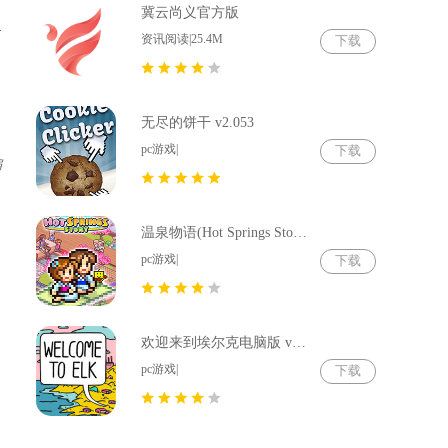
冀云尚义官方版
史
资讯阅读|25.4M
下载
无尽的饼干 v2.053
了
pc游戏|
下载
偏
温泉物语(Hot Springs Story) v2.79
pc游戏|
下载
欢迎来到埃尔克电脑版 v1.22.4
pc游戏|
下载