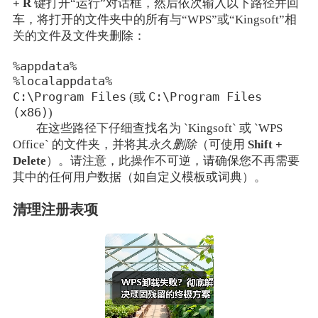
+ R
键打开“运行”对话框，然后依次输入以下路径并回
车，将打开的文件夹中的所有与“WPS”或“Kingsoft”相
关的文件及文件夹删除：
%appdata%
%localappdata%
C:\Program Files
C:\Program Files
(或
(x86)
)
在这些路径下仔细查找名为 `Kingsoft` 或 `WPS
Office` 的文件夹，并将其
永久删除
（可使用
Shift +
Delete
）。请注意，此操作不可逆，请确保您不再需要
其中的任何用户数据（如自定义模板或词典）。
清理注册表项