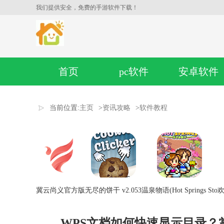
我们提供安全，免费的手游软件下载！
首页
pc软件
安卓软件
当前位置:
主页
>
资讯攻略
>
软件教程
冀云尚义官方版
无尽的饼干 v2.053
温泉物语(Hot Springs Sto
欢
WPS文档如何快速显示目录？