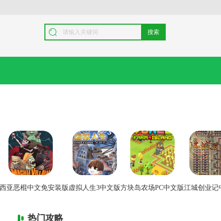
搜索
西亚恶棍中文免安装版
虚拟人生3中文版
方块岛农场PC中文版
江城创业记
热门攻略