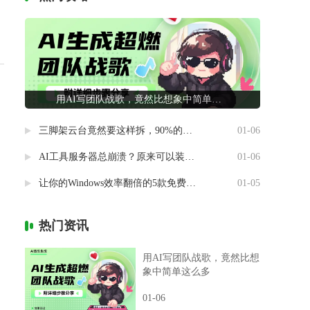
用AI写团队战歌，竟然比想象中简单这么多
三脚架云台竟然要这样拆，90%的摄影新手都做错了
01-06
AI工具服务器总崩溃？原来可以装进自己电脑里
01-06
让你的Windows效率翻倍的5款免费神器
01-05
热门资讯
用AI写团队战歌，竟然比想
象中简单这么多
01-06