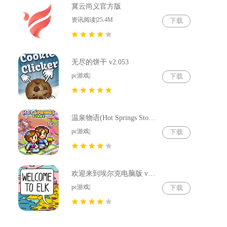
冀云尚义官方版
资讯阅读|25.4M
下载
无尽的饼干 v2.053
pc游戏|
下载
温泉物语(Hot Springs Story) v2.79
pc游戏|
下载
欢迎来到埃尔克电脑版 v1.22.4
pc游戏|
下载