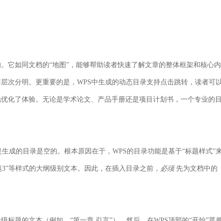
。它如同文档的“地图”，能够帮助读者快速了解文章的整体框架和核心内
层次分明。更重要的是，WPS中生成的动态目录支持点击跳转，读者可
地优化了体验。无论是学术论文、产品手册还是项目计划书，一个专业的
生成的目录是空的。根本原因在于，WPS的目录功能是基于“标题样式”
标题3”等样式的大纲级别文本。因此，在插入目录之前，
必须
先为文档中的
标题的文本（例如，“第一章 引言”）。然后，在WPS顶部的“开始”菜