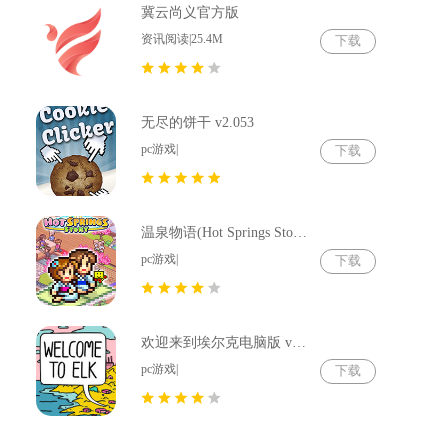
冀云尚义官方版
资讯阅读|25.4M
下载
无尽的饼干 v2.053
pc游戏|
下载
温泉物语(Hot Springs Story) v2.79
pc游戏|
下载
欢迎来到埃尔克电脑版 v1.22.4
pc游戏|
下载