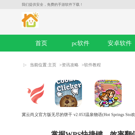
我们提供安全，免费的手游软件下载！
首页
pc软件
安卓软件
当前位置:
主页
>
资讯攻略
>
软件教程
冀云尚义官方版
无尽的饼干 v2.053
温泉物语(Hot Springs Sto
欢
掌握WPS快捷键，效率翻