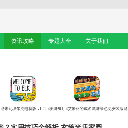
资讯攻略
专题大全
关于我们
迎来到埃尔克电脑版 v1.22.4
美味餐厅4艾米丽的成名滋味绿色免安装版
马
倍？实用技巧全解析-玄熵米乐家园