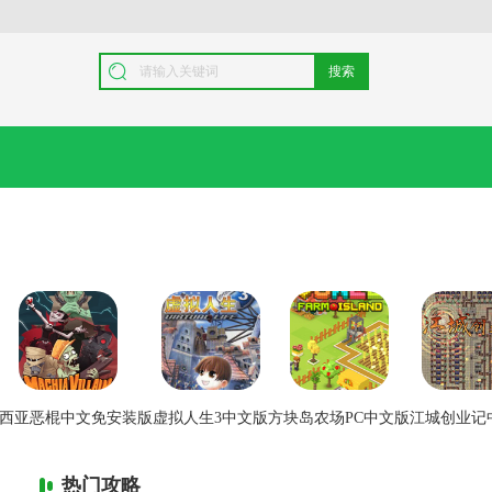
搜索
西亚恶棍中文免安装版
虚拟人生3中文版
方块岛农场PC中文版
江城创业记
热门攻略