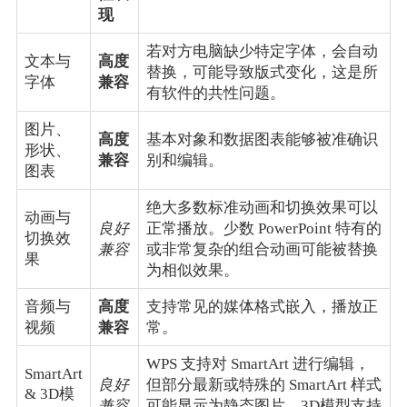
现
若对方电脑缺少特定字体，会自动
文本与
高度
替换，可能导致版式变化，这是所
字体
兼容
有软件的共性问题。
图片、
高度
基本对象和数据图表能够被准确识
形状、
兼容
别和编辑。
图表
绝大多数标准动画和切换效果可以
动画与
良好
正常播放。少数 PowerPoint 特有的
切换效
兼容
或非常复杂的组合动画可能被替换
果
为相似效果。
音频与
高度
支持常见的媒体格式嵌入，播放正
视频
兼容
常。
WPS 支持对 SmartArt 进行编辑，
SmartArt
良好
但部分最新或特殊的 SmartArt 样式
& 3D模
兼容
可能显示为静态图片。3D模型支持