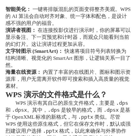
智能美化：
一键将排版混乱的页面变得整齐美观。WPS
的 AI 算法会自动对齐对象、统一字体和配色，是设计
感不强的用户的福音。
演讲者视图：
在连接投影仪进行演示时，你的屏幕可以
显示备注、下一页预览和计时器，而观众只能看到当前
的幻灯片。这让演讲过程更加从容。
文字转图示 (SmartArt)：
快速将项目符号列表转换为
结构清晰、视觉化的 SmartArt 图形，让逻辑关系一目了
然。
海量在线资源：
内置了丰富的在线图片、图标和图示资
源库，用户无需离开软件即可搜索和插入高质量的视觉
素材。
WPS 演示的文件格式是什么？
.dps
WPS 演示有其自己的原生文件格式，主要是
.dpsx
.dps
.dpsx
和
。其中，
是较早的格式，而
是基
.pptx
于 OpenXML 标准的新格式，与
类似。尽管
WPS 使用这些原生格式，但它在保存文件时，默认或强
.pptx
烈建议用户选择
格式，以此来确保与外界协作