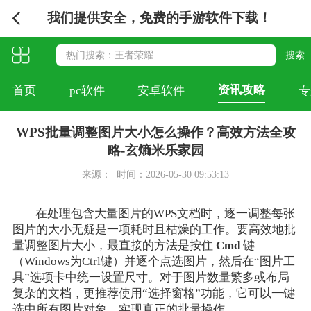
我们提供安全，免费的手游软件下载！
资讯攻略
首页
pc软件
安卓软件
专
WPS批量调整图片大小怎么操作？高效方法全攻
略-玄熵米乐家园
来源：
时间：2026-05-30 09:53:13
在处理包含大量图片的WPS文档时，逐一调整每张
图片的大小无疑是一项耗时且枯燥的工作。要高效地批
量调整图片大小，最直接的方法是按住
Cmd
键
（Windows为Ctrl键）并逐个点选图片，然后在“图片工
具”选项卡中统一设置尺寸。对于图片数量繁多或布局
复杂的文档，更推荐使用“选择窗格”功能，它可以一键
选中所有图片对象，实现真正的批量操作。