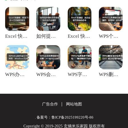
Excel 快捷键：移至下/上一个功能区
如何提升团队协作效率？协作技巧全解析
Excel 快捷键：执行或展开选中的命令
WPS个人免费版功能全解析：够用吗？适合
WPS办公软件官方下载指南：Window
WPS会员免费领取终极攻略：8个官方认证
WPS字体库免费下载教程：一键使用技巧与
WPS删除多余空白页怎么删？超详细图文教
广告合作
网站地图
. 备案号：鲁ICP备2025199220号-86
Copyright © 2019-2025 玄熵米乐家园 版权所有